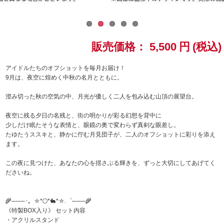
ドラゴンボール
ラブライブ！シリーズ
販売価格：
5,500
円
(税込)
ラブライブ！
アイドルたちのオフショットを毎月お届け！
9月は、夜空に煌めく中秋の名月とともに。
ラブライブ！サンシャイン‼
澄み切った秋の空気の中、月光が優しく二人を包み込む山頂の展望台。
ラブライブ！虹ヶ咲学園スクールアイドル同好会
夜空に残る夕日の名残と、街の明かりが彩る幻想を背中に
少しだけ眠たそうな表情と、眼鏡の奥で変わらず真剣な眼差し。
たゆたうススキと、静かに佇む月見団子が、二人のオフショットに彩りを添え
ラブライブ！スーパースター!!
ます。
アイドリッシュセブン
この夜に見つけた、あなたの心を揺さぶる輝きを、ずっと大切にしてあげてく
ださいね。
モフモフパレード
🌾───･。⛤*🌕*🐇*⛤.゜───🌾
《特製BOX入り》 セット内容
・アクリルスタンド