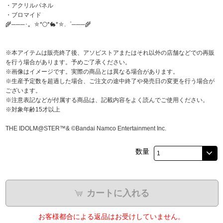
・アクリルパネル
・ブロマイド
🌾───･。⛤*🌕*🐇*⛤.゜───🌾
※本アイテムは販売終了後、アソビストアまたはそれ以外の店舗などでの再販
を行う場合があります。予めご了承ください。
※画像はイメージです。実際の商品とは異なる場合があります。
※生産予定数を超過した場合、ご注文の途中終了や発売日の変更を行う場合が
ございます。
※注意表記などが付属する商品は、記載内容をよく読んでご使用ください。
※対象年齢15才以上
THE IDOLM@STER™& ©Bandai Namco Entertainment Inc.
数量
カートに入れる
お客様都合による返品はお受けしていません。