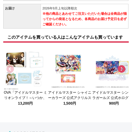
お届け
2026年9月上旬以降順次
※他の商品とあわせてご注文いただいた場合は全商品が揃
ってからの発送となるため、各商品のお届け予定日を必ず
ご確認ください。
このアイテムを買っている人はこんなアイテムも買っています
OVA「アイドルマスター ミ
アイドルマスター シャイニ
アイドルマスター シン
リオンライブ！～いつか、
ーカラーズ 公式アクリルス
ラガールズ 公式ホログ
真ん中で～」Blu-ray
タンド【小宮果穂】(日刊ウ
クリアチケット 龍崎 
13,200円
1,500円
900円
ィズ・ユー！ ver.)
(STARLIGHT STAGE 10
千秋楽 ver.)