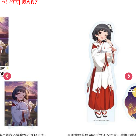
ASOBI TICKET
ASOBI STAGE
プロジェクトアイマス ヴイアライヴ
その他先行受付
テイルズ オブ シリーズ
電音部
プレミアム会員とは
鉄拳
太鼓の達人
ACE COMBAT
パックマン
ナムコクラシック
スサノオマジック
ガンダムシリーズ