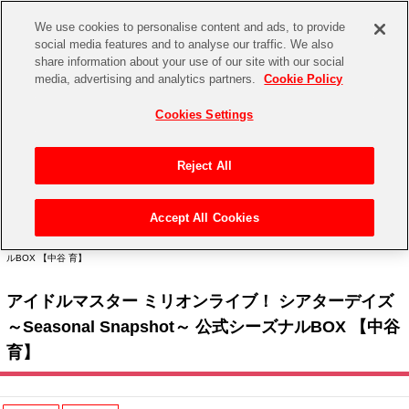
We use cookies to personalise content and ads, to provide
social media features and to analyse our traffic. We also
share information about your use of our site with our social
CHANNEL
STORE
EVENT
media, advertising and analytics partners.
Cookie Policy
グッズ
ゲーム
電子書籍
CD / Blu-ray
Cookies Settings
キャラクター
ジャンル
CHANNEL
アイドルマスターシリーズ
イベントグッズ
【重要】二段階認証設定およびID・パスワード管理のお願い
Reject All
ASOBI CHANNEL TOP
トイ・ホビー
アイドルマスター
【重要】「代金引換」決済および納品書同梱の終了のお知らせ
Accept All Cookies
STORE
トップ
生活雑貨
> キャラクター >
アイドルマスター シリーズ
>
アイドルマスター ミリオンライブ！
アイドルマスター シンデレラガールズ
> アイドルマスター ミリオンライブ！ シアターデイズ ～Seasonal Snapshot～ 公式シーズナ
ルBOX 【中谷 育】
ASOBI STORE TOP
グッズ
アイドルマスター ミリオンライブ！
アイドルマスター ミリオンライブ！ シアターデイズ
ゲーム
電子書籍
アイドルマスター SideM
～Seasonal Snapshot～ 公式シーズナルBOX 【中谷
CD / Blu-ray
育】
アイドルマスター シャイニーカラーズ
EVENT
学園アイドルマスター