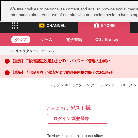
We use cookies to personalise content and ads, to provide social media 
information about your use of our site with our social media, advertisin
CHANNEL
STORE
グッズ
ゲーム
電子書籍
CD / Blu-ray
キャラクター
ジャンル
CHANNEL
STORE
【重要】二段階認証設定およびID・パスワード管理のお願い
アイドルマスターシリーズ
イベントグッズ
鉄拳
ASOBI CHANNEL TOP
ASOBI STORE 
トイ・ホビー
太鼓
アイドルマスター
【重要】「代金引換」決済および納品書同梱の終了のお知らせ
アイドルマスター シンデレラガールズ
グッズ
生活雑貨
ACE 
アイドルマスター ミリオンライブ！
トップ
> キャラクター >
アイドルマスター シリーズ
>
ゲーム
パッ
アイドルマスター SideM
アイドルマスター シャイニーカラーズ
ナム
電子書籍
学園アイドルマスター
ゲスト様
スサ
こんにちは
CD / Blu-ray
プロジェクトアイマス ヴイアライヴ
ガン
ログイン/新規登録
テイルズ オブ シリーズ
ドラ
電音部
To view this content, please allow