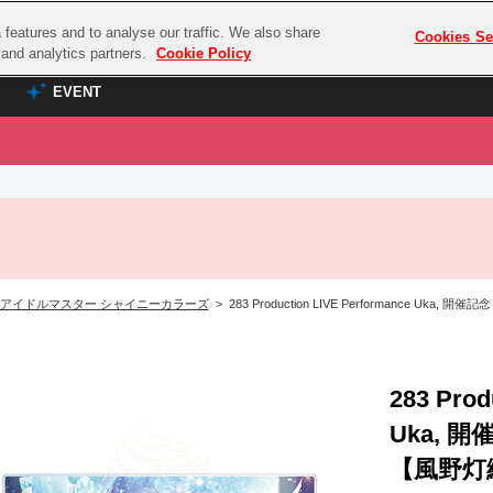
features and to analyse our traffic. We also share
プレミアム会員と
Cookies Se
g and analytics partners.
Cookie Policy
EVENT
EVENT
ラブライブ！シリーズ
プレミアム会員と
TOP
ASOBI TICKET
の達人
ラブライブ！
ラブライブ！サンシャイン‼
ASOBI STAGE
COMBAT
ラブライブ！虹ヶ咲学園スクールアイドル同好会
アイドルマスター シャイニーカラーズ
> 283 Production LIVE Performance U
その他先行受付
クマン
ラブライブ！スーパースター!!
コクラシック
アイドリッシュセブン
ノオマジック
283 Prod
モフモフパレード
ダムシリーズ
Uka, 
ゴンボール
【風野灯