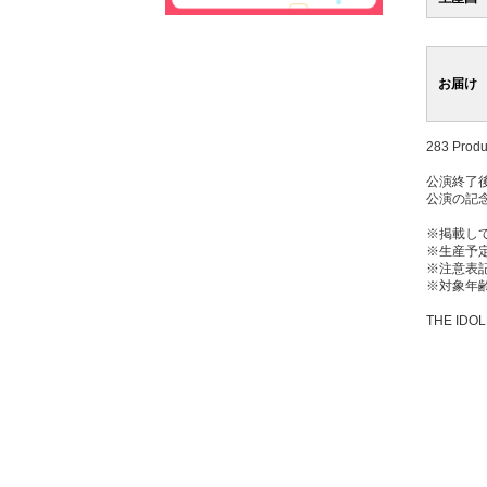
お届け
283 Pro
公演終了
公演の記
※掲載し
※生産予
※注意表
※対象年齢
THE IDOL