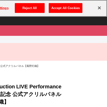
は
ログイン・新規登録
ttings
Reject All
Accept All Cookies
は
ka, 開催記念 公式アクリルパネル【風野灯織】
uction LIVE Performance
開催記念 公式アクリルパネル
織】