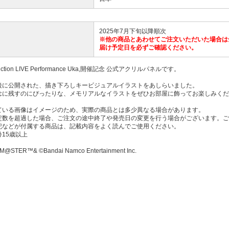
2025年7月下旬以降順次
※他の商品とあわせてご注文いただいた場合は
届け予定日を必ずご確認ください。
duction LIVE Performance Uka,開催記念 公式アクリルパネルです。
後に公開された、描き下ろしキービジュアルイラストをあしらいました。
念に残すのにぴったりな、メモリアルなイラストをぜひお部屋に飾ってお楽しみくだ
ている画像はイメージのため、実際の商品とは多少異なる場合があります。
定数を超過した場合、ご注文の途中終了や発売日の変更を行う場合がございます。ご
記などが付属する商品は、記載内容をよく読んでご使用ください。
15歳以上
M@STER™& ©Bandai Namco Entertainment Inc.