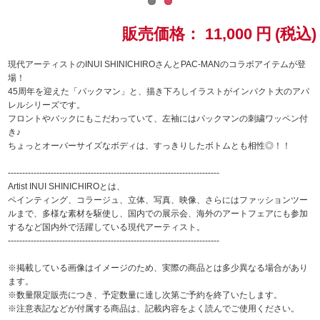
ドラゴンボール
販売価格：
11,000
円
(税込)
ラブライブ！シリーズ
現代アーティストのINUI SHINICHIROさんとPAC-MANのコラボアイテムが登
場！
45周年を迎えた「パックマン」と、描き下ろしイラストがインパクト大のアパ
ラブライブ！
レルシリーズです。
フロントやバックにもこだわっていて、左袖にはパックマンの刺繍ワッペン付
ラブライブ！サンシャイン‼
き♪
ちょっとオーバーサイズなボディは、すっきりしたボトムとも相性◎！！
ラブライブ！虹ヶ咲学園スクールアイドル同好会
--------------------------------------------------------------------------
Artist INUI SHINICHIROとは、
ラブライブ！スーパースター!!
ペインティング、コラージュ、立体、写真、映像、さらにはファッションツー
ルまで、多様な素材を駆使し、国内での展示会、海外のアートフェアにも参加
するなど国内外で活躍している現代アーティスト。
アイドリッシュセブン
--------------------------------------------------------------------------
モフモフパレード
※掲載している画像はイメージのため、実際の商品とは多少異なる場合があり
ます。
※数量限定販売につき、予定数量に達し次第ご予約を終了いたします。
※注意表記などが付属する商品は、記載内容をよく読んでご使用ください。