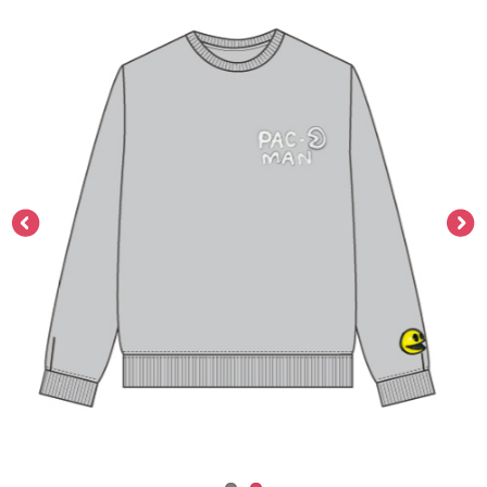
ASOBI TICKET
ASOBI STAGE
プロジェクトアイマス ヴイアライヴ
その他先行受付
テイルズ オブ シリーズ
電音部
プレミアム会員とは
鉄拳
太鼓の達人
ACE COMBAT
パックマン
ナムコクラシック
スサノオマジック
ガンダムシリーズ