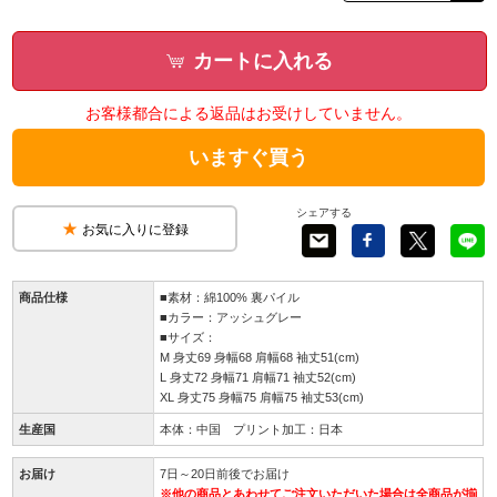
カートに入れる
お客様都合による返品はお受けしていません。
いますぐ買う
シェアする
お気に入りに登録
商品仕様
■素材：綿100% 裏パイル
■カラー：アッシュグレー
■サイズ：
M 身丈69 身幅68 肩幅68 袖丈51(cm)
L 身丈72 身幅71 肩幅71 袖丈52(cm)
XL 身丈75 身幅75 肩幅75 袖丈53(cm)
生産国
本体：中国 プリント加工：日本
お届け
7日～20日前後でお届け
※他の商品とあわせてご注文いただいた場合は全商品が揃