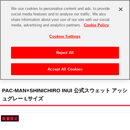
We use cookies to personalise content and ads, to provide
social media features and to analyse our traffic. We also
share information about your use of our site with our social
CHANNEL
STORE
EVENT
media, advertising and analytics partners.
Cookie Policy
グッズ
ゲーム
電子書籍
CD / Blu-ray
Cookies Settings
キャラクター
ジャンル
CHANNEL
アイドルマスターシリーズ
イベントグッズ
【重要】二段階認証設定およびID・パスワード管理のお願い
Reject All
ASOBI CHANNEL TOP
トイ・ホビー
アイドルマスター
【重要】「代金引換」決済および納品書同梱の終了のお知らせ
Accept All Cookies
STORE
トップ
生活雑貨
> キャラクター >
ナムコクラシック
>
パックマン
> PAC-MAN×SHINICHIRO INUI 公
アイドルマスター シンデレラガールズ
式スウェット アッシュグレー Lサイズ
ASOBI STORE TOP
グッズ
アイドルマスター ミリオンライブ！
PAC-MAN×SHINICHIRO INUI 公式スウェット アッシ
ゲーム
電子書籍
ュグレー Lサイズ
アイドルマスター SideM
CD / Blu-ray
アイドルマスター シャイニーカラーズ
EVENT
学園アイドルマスター