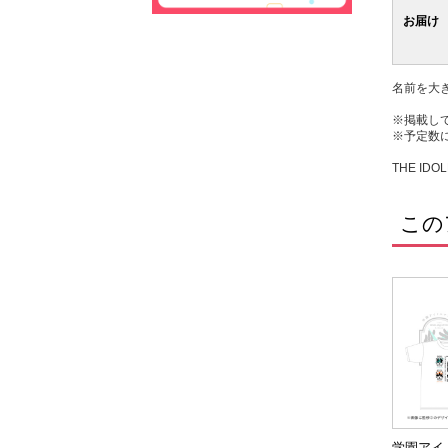
お届け
名前を大
※掲載し
※予定数
THE IDOL
この
学園アイ