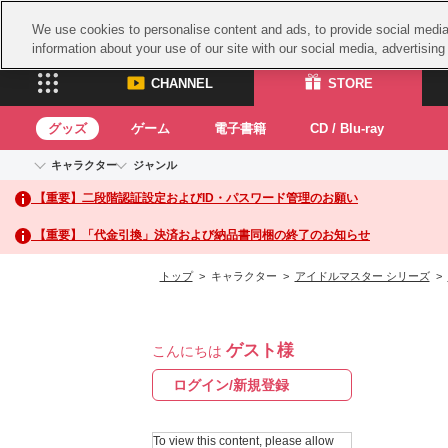
We use cookies to personalise content and ads, to provide social media 
information about your use of our site with our social media, advertisin
CHANNEL
STORE
グッズ
ゲーム
電子書籍
CD / Blu-ray
キャラクター
ジャンル
CHANNEL
STORE
【重要】二段階認証設定およびID・パスワード管理のお願い
アイドルマスターシリーズ
イベントグッズ
鉄拳
ASOBI CHANNEL TOP
ASOBI STORE 
トイ・ホビー
太鼓
アイドルマスター
【重要】「代金引換」決済および納品書同梱の終了のお知らせ
アイドルマスター シンデレラガールズ
グッズ
生活雑貨
ACE 
アイドルマスター ミリオンライブ！
トップ
> キャラクター >
アイドルマスター シリーズ
>
ゲーム
パッ
アイドルマスター SideM
アイドルマスター シャイニーカラーズ
ナム
電子書籍
学園アイドルマスター
ゲスト様
スサ
こんにちは
CD / Blu-ray
プロジェクトアイマス ヴイアライヴ
ガン
ログイン/新規登録
テイルズ オブ シリーズ
ドラ
電音部
To view this content, please allow