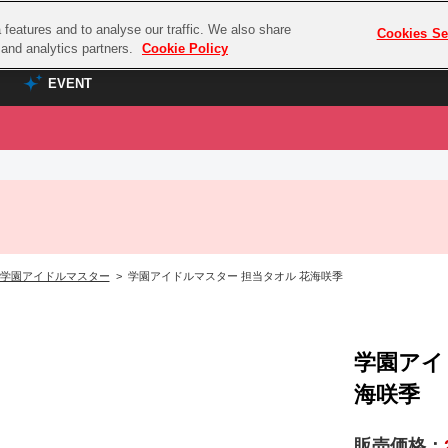
features and to analyse our traffic. We also share
プレミアム会員と
Cookies Se
g and analytics partners.
Cookie Policy
EVENT
EVENT
ラブライブ！シリーズ
プレミアム会員と
TOP
ASOBI TICKET
の達人
ラブライブ！
ラブライブ！サンシャイン‼
ASOBI STAGE
COMBAT
ラブライブ！虹ヶ咲学園スクールアイドル同好会
学園アイドルマスター
> 学園アイドルマスター 担当タオル 花海咲季
その他先行受付
クマン
ラブライブ！スーパースター!!
コクラシック
アイドリッシュセブン
ノオマジック
学園アイ
モフモフパレード
ダムシリーズ
海咲季
ゴンボール
販売価格：