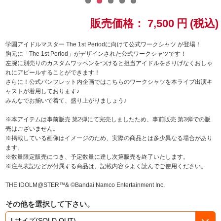
ドラゴンボール
販売価格：
7,500
円
(税込)
ラブライブ！シリーズ
学園アイドルマスター The 1st Periodに向けて公式ワークシャツ が登場！
胸元に「The 1st Period」がデザインされた公式ワークシャツです！
左腕に別売りのカスタムワッペンをつけると担当アイドルをさりげなくおしゃ
ラブライブ！
れにアピールすることができます！
さらに！公式パンフレット内企画ではこちらのワークシャツを本ライブ出演キ
ラブライブ！サンシャイン‼
ャストが着用しております♪
みんなでお揃いで着て、盛り上がりましょう♪
ラブライブ！虹ヶ咲学園スクールアイドル同好会
※本アイテムは事前販売 第2弾にて完売しましたため、事前販売 第3弾での販
売はございません。
ラブライブ！スーパースター!!
※掲載している画像はイメージのため、実際の商品とは多少異なる場合があり
ます。
※数量限定販売につき、予定数量に達し次第販売を終了いたします。
アイドリッシュセブン
※注意表記などが付属する商品は、記載内容をよく読んでご使用ください。
モフモフパレード
THE IDOLM@STER™& ©Bandai Namco Entertainment Inc.
その他を選択して下さい。