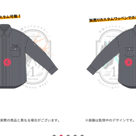
ASOBI TICKET
ASOBI STAGE
プロジェクトアイマス ヴイアライヴ
その他先行受付
テイルズ オブ シリーズ
電音部
プレミアム会員とは
鉄拳
太鼓の達人
ACE COMBAT
パックマン
ナムコクラシック
スサノオマジック
ガンダムシリーズ