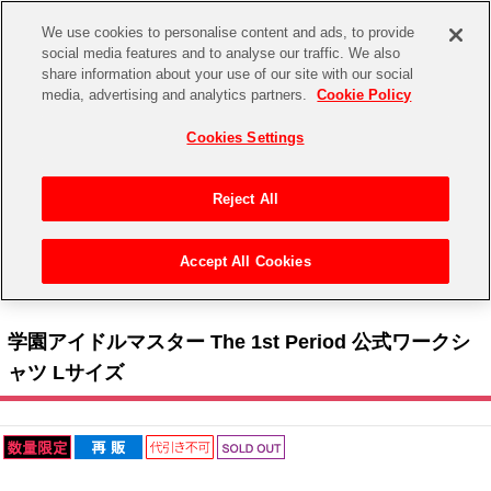
We use cookies to personalise content and ads, to provide
social media features and to analyse our traffic. We also
share information about your use of our site with our social
CHANNEL
STORE
EVENT
media, advertising and analytics partners.
Cookie Policy
グッズ
ゲーム
電子書籍
CD / Blu-ray
Cookies Settings
キャラクター
ジャンル
CHANNEL
アイドルマスターシリーズ
イベントグッズ
【重要】二段階認証設定およびID・パスワード管理のお願い
Reject All
ASOBI CHANNEL TOP
トイ・ホビー
アイドルマスター
【重要】「代金引換」決済および納品書同梱の終了のお知らせ
Accept All Cookies
STORE
トップ
生活雑貨
> キャラクター >
アイドルマスター シリーズ
>
学園アイドルマスター
> 学園アイド
アイドルマスター シンデレラガールズ
ルマスター The 1st Period 公式ワークシャツ Lサイズ
ASOBI STORE TOP
グッズ
アイドルマスター ミリオンライブ！
学園アイドルマスター The 1st Period 公式ワークシ
ゲーム
電子書籍
ャツ Lサイズ
アイドルマスター SideM
CD / Blu-ray
アイドルマスター シャイニーカラーズ
EVENT
学園アイドルマスター