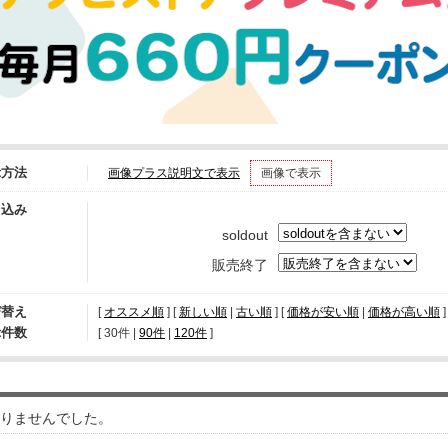
示方法
画像プラス説明文で表示
画像で表示
り込み
soldout
販売終了
び替え
[
オススメ順
] [
新しい順
|
古い順
] [
価格が安い順
|
価格が高い順
]
示件数
[ 
30件
 | 
90件
 | 
120件
 ]
りませんでした。