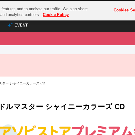
features and to analyse our traffic. We also share
プレミアム会員と
Cookies Se
g and analytics partners.
Cookie Policy
EVENT
EVENT
ラブライブ！シリーズ
プレミアム会員と
TOP
ASOBI TICKET
の達人
ラブライブ！
ラブライブ！サンシャイン‼
ASOBI STAGE
COMBAT
ラブライブ！虹ヶ咲学園スクールアイドル同好会
スター シャイニーカラーズ CD
その他先行受付
クマン
ラブライブ！スーパースター!!
コクラシック
アイドリッシュセブン
ドルマスター シャイニーカラーズ CD
ノオマジック
モフモフパレード
ダムシリーズ
ゴンボール