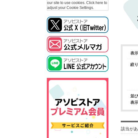
our site to use cookies.
Click here to
adjust your Cookie Settings.
表
絞
並
表
該当があ