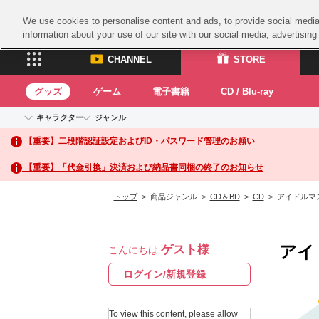
We use cookies to personalise content and ads, to provide social media 
information about your use of our site with our social media, advertisin
CHANNEL
STORE
グッズ
ゲーム
電子書籍
CD / Blu-ray
キャラクター
ジャンル
CHANNEL
STORE
【重要】二段階認証設定およびID・パスワード管理のお願い
アイドルマスターシリーズ
イベントグッズ
鉄拳
ASOBI CHANNEL TOP
ASOBI STORE 
トイ・ホビー
太鼓
アイドルマスター
【重要】「代金引換」決済および納品書同梱の終了のお知らせ
アイドルマスター シンデレラガールズ
グッズ
生活雑貨
ACE 
アイドルマスター ミリオンライブ！
トップ
> 商品ジャンル >
CD＆BD
>
CD
> アイドルマ
ゲーム
パッ
アイドルマスター SideM
アイドルマスター シャイニーカラーズ
ナム
電子書籍
学園アイドルマスター
アイ
ゲスト様
スサ
こんにちは
CD / Blu-ray
プロジェクトアイマス ヴイアライヴ
ガン
ログイン/新規登録
テイルズ オブ シリーズ
ドラ
電音部
To view this content, please allow