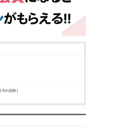
 [ 売れ筋順 ]