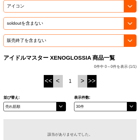
ASOBI TICKET
ASOBI STAGE
プロジェクトアイマス ヴイアライヴ
その他先行受付
テイルズ オブ シリーズ
電音部
プレミアム会員とは
鉄拳
アイドルマスター XENOGLOSSIA 商品一覧
0件中 0～0件を表示 (1/1)
太鼓の達人
<<
<
>
>>
1
ACE COMBAT
パックマン
並び替え:
表示件数:
ナムコクラシック
スサノオマジック
該当がありませんでした。
ガンダムシリーズ