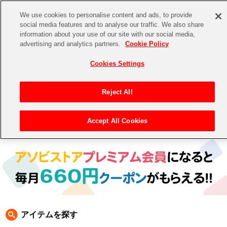
We use cookies to personalise content and ads, to provide
social media features and to analyse our traffic. We also share
information about your use of our site with our social media,
CHANNEL
STORE
EVENT
advertising and analytics partners.
Cookie Policy
グッズ
ゲーム
電子書籍
CD / Blu-ray
Cookies Settings
キャラクター
ジャンル
CHANNEL
アイドルマスターシリーズ
イベントグッズ
【重要】二段階認証設定およびID・パスワード管理のお願い
Reject All
ASOBI CHANNEL TOP
トイ・ホビー
アイドルマスター
【重要】「代金引換」決済および納品書同梱の終了のお知らせ
Accept All Cookies
トップ
生活雑貨
> キャラクター >
アイドルマスター シリーズ
> アイドルマスター XENOGLOSSIA
STORE
アイドルマスター シンデレラガールズ
ASOBI STORE TOP
グッズ
アイドルマスター ミリオンライブ！
ゲーム
電子書籍
アイドルマスター SideM
CD / Blu-ray
アイドルマスター シャイニーカラーズ
アイテムを探す
EVENT
学園アイドルマスター