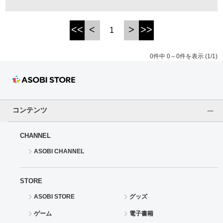
ドラゴンボール
<<
<
>
>>
1
ラブライブ！シリーズ
0件中 0～0件を表示 (1/1)
ラブライブ！
ラブライブ！サンシャイン‼
コンテンツ
ラブライブ！虹ヶ咲学園スクールアイドル同好会
CHANNEL
ラブライブ！スーパースター!!
ASOBI CHANNEL
アイドリッシュセブン
STORE
モフモフパレード
ASOBI STORE
グッズ
ゲーム
電子書籍