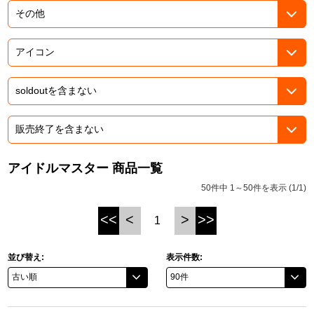
ドラゴンボール
ラブライブ！シリーズ
ラブライブ！
ラブライブ！サンシャイン‼
ラブライブ！虹ヶ咲学園スクールアイドル同好会
アイドルマスター 商品一覧
50件中 1～50件を表示 (1/1)
ラブライブ！スーパースター!!
<<
<
>
>>
1
アイドリッシュセブン
モフモフパレード
並び替え:
表示件数: