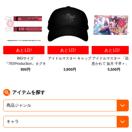
ASOBI TICKET
ASOBI STAGE
プロジェクトアイマス ヴイアライヴ
その他先行受付
テイルズ オブ シリーズ
電音部
プレミアム会員とは
あと1日!
あと1日!
あと1日!
鉄拳
BIGサイズ
アイドルマスター キャップ
アイドルマスター 「花
『765Production』タグキ
惹かれて 如月 千早＋」
太鼓の達人
ーホルダー
リルパネル B
900円
3,900円
5,500円
ACE COMBAT
パックマン
アイテムを探す
ナムコクラシック
スサノオマジック
ガンダムシリーズ