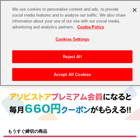
We use cookies to personalise content and ads, to provide
social media features and to analyse our traffic. We also share
information about your use of our site with our social media,
CHANNEL
STORE
EVENT
advertising and analytics partners.
Cookie Policy
グッズ
ゲーム
電子書籍
CD / Blu-ray
Cookies Settings
キャラクター
ジャンル
CHANNEL
アイドルマスターシリーズ
イベントグッズ
【重要】二段階認証設定およびID・パスワード管理のお願い
Reject All
ASOBI CHANNEL TOP
トイ・ホビー
アイドルマスター
【重要】「代金引換」決済および納品書同梱の終了のお知らせ
Accept All Cookies
トップ
生活雑貨
> キャラクター >
アイドルマスター シリーズ
> アイドルマスター
STORE
アイドルマスター シンデレラガールズ
ASOBI STORE TOP
グッズ
アイドルマスター ミリオンライブ！
ゲーム
電子書籍
アイドルマスター SideM
CD / Blu-ray
アイドルマスター シャイニーカラーズ
もうすぐ締切の商品
EVENT
学園アイドルマスター