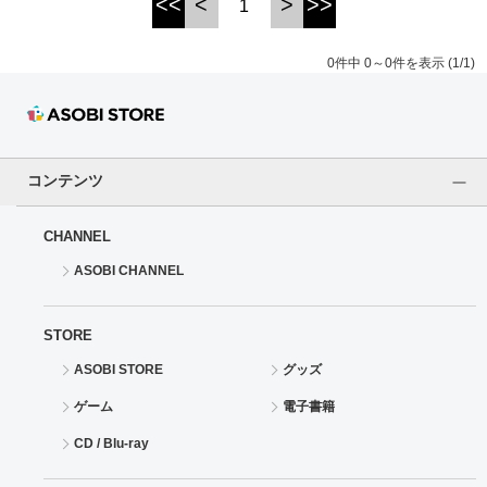
<<
<
>
>>
1
ドラゴンボール
0件中 0～0件を表示 (1/1)
ラブライブ！シリーズ
ラブライブ！
コンテンツ
ラブライブ！サンシャイン‼
CHANNEL
ラブライブ！虹ヶ咲学園スクールアイドル同好会
ASOBI CHANNEL
ラブライブ！スーパースター!!
STORE
アイドリッシュセブン
ASOBI STORE
グッズ
モフモフパレード
ゲーム
電子書籍
CD / Blu-ray