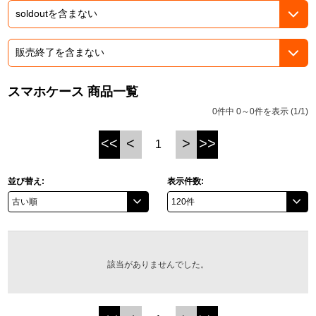
ASOBI TICKET
ASOBI STAGE
プロジェクトアイマス ヴイアライヴ
その他先行受付
テイルズ オブ シリーズ
スマホケース 商品一覧
電音部
プレミアム会員とは
0件中 0～0件を表示 (1/1)
鉄拳
<<
<
>
>>
1
太鼓の達人
並び替え:
表示件数:
ACE COMBAT
パックマン
ナムコクラシック
該当がありませんでした。
スサノオマジック
ガンダムシリーズ