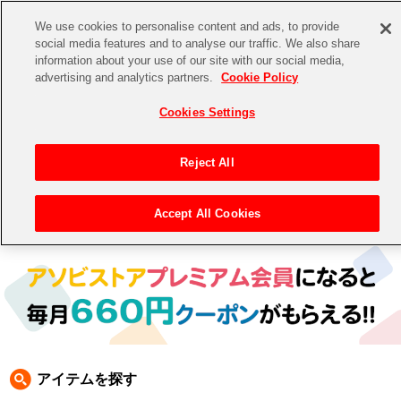
We use cookies to personalise content and ads, to provide
social media features and to analyse our traffic. We also share
information about your use of our site with our social media,
CHANNEL
STORE
EVENT
advertising and analytics partners.
Cookie Policy
グッズ
ゲーム
電子書籍
CD / Blu-ray
Cookies Settings
キャラクター
ジャンル
CHANNEL
アイドルマスターシリーズ
イベントグッズ
【重要】二段階認証設定およびID・パスワード管理のお願い
Reject All
ASOBI CHANNEL TOP
トイ・ホビー
アイドルマスター
【重要】「代金引換」決済および納品書同梱の終了のお知らせ
Accept All Cookies
トップ
生活雑貨
> 商品ジャンル >
生活雑貨
> スマホケース
STORE
アイドルマスター シンデレラガールズ
ASOBI STORE TOP
グッズ
アイドルマスター ミリオンライブ！
ゲーム
電子書籍
アイドルマスター SideM
CD / Blu-ray
アイドルマスター シャイニーカラーズ
アイテムを探す
EVENT
学園アイドルマスター