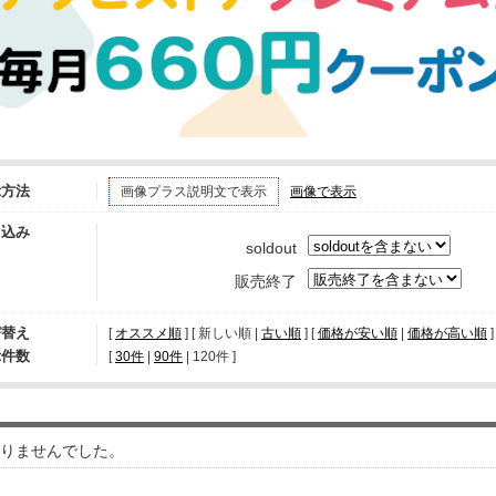
示方法
画像プラス説明文で表示
画像で表示
り込み
soldout
販売終了
び替え
[
オススメ順
] [ 新しい順 |
古い順
] [
価格が安い順
|
価格が高い順
]
示件数
[ 
30件
 | 
90件
 | 
120件
 ]
りませんでした。