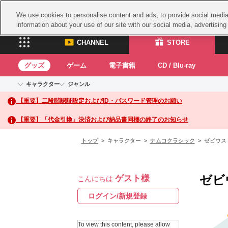
We use cookies to personalise content and ads, to provide social media 
information about your use of our site with our social media, advertisin
CHANNEL
STORE
グッズ
ゲーム
電子書籍
CD / Blu-ray
キャラクター
ジャンル
CHANNEL
STORE
【重要】二段階認証設定およびID・パスワード管理のお願い
アイドルマスターシリーズ
イベントグッズ
鉄拳
ASOBI CHANNEL TOP
ASOBI STORE 
トイ・ホビー
太鼓
アイドルマスター
【重要】「代金引換」決済および納品書同梱の終了のお知らせ
アイドルマスター シンデレラガールズ
グッズ
生活雑貨
ACE 
アイドルマスター ミリオンライブ！
トップ
> キャラクター >
ナムコクラシック
> ゼビウス
ゲーム
パッ
アイドルマスター SideM
アイドルマスター シャイニーカラーズ
ナム
電子書籍
学園アイドルマスター
ゼビ
ゲスト様
スサ
こんにちは
CD / Blu-ray
プロジェクトアイマス ヴイアライヴ
ガン
ログイン/新規登録
テイルズ オブ シリーズ
ドラ
電音部
To view this content, please allow