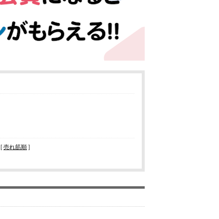
 [
売れ筋順
]