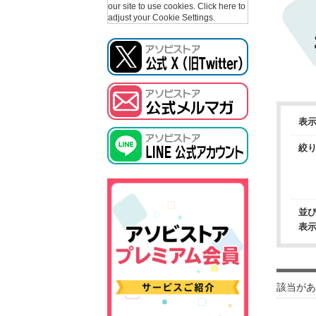
our site to use cookies.
Click here to
adjust your Cookie Settings.
表
絞
並
表
該当があ