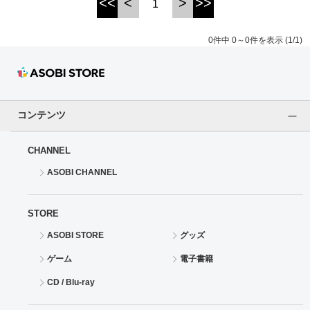
<<
<
>
>>
1
ドラゴンボール
0件中 0～0件を表示 (1/1)
ラブライブ！シリーズ
ラブライブ！
コンテンツ
ラブライブ！サンシャイン‼
CHANNEL
ラブライブ！虹ヶ咲学園スクールアイドル同好会
ASOBI CHANNEL
ラブライブ！スーパースター!!
STORE
アイドリッシュセブン
ASOBI STORE
グッズ
モフモフパレード
ゲーム
電子書籍
CD / Blu-ray