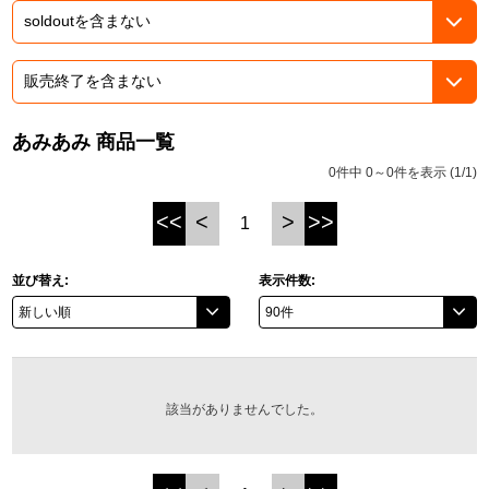
ASOBI TICKET
ASOBI STAGE
プロジェクトアイマス ヴイアライヴ
その他先行受付
テイルズ オブ シリーズ
あみあみ 商品一覧
電音部
プレミアム会員とは
0件中 0～0件を表示 (1/1)
鉄拳
<<
<
>
>>
1
太鼓の達人
並び替え:
表示件数:
ACE COMBAT
パックマン
ナムコクラシック
該当がありませんでした。
スサノオマジック
ガンダムシリーズ