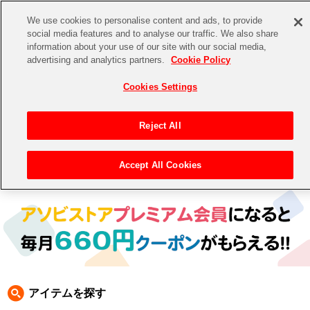
We use cookies to personalise content and ads, to provide
social media features and to analyse our traffic. We also share
information about your use of our site with our social media,
CHANNEL
STORE
EVENT
advertising and analytics partners.
Cookie Policy
グッズ
ゲーム
電子書籍
CD / Blu-ray
Cookies Settings
キャラクター
ジャンル
CHANNEL
アイドルマスターシリーズ
イベントグッズ
【重要】二段階認証設定およびID・パスワード管理のお願い
Reject All
ASOBI CHANNEL TOP
トイ・ホビー
アイドルマスター
【重要】「代金引換」決済および納品書同梱の終了のお知らせ
Accept All Cookies
トップ
生活雑貨
>
> あみあみ
STORE
アイドルマスター シンデレラガールズ
ASOBI STORE TOP
グッズ
アイドルマスター ミリオンライブ！
ゲーム
電子書籍
アイドルマスター SideM
CD / Blu-ray
アイドルマスター シャイニーカラーズ
アイテムを探す
EVENT
学園アイドルマスター