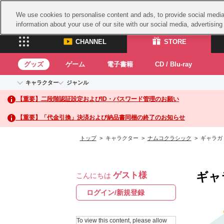
We use cookies to personalise content and ads, to provide social media 
information about your use of our site with our social media, advertisin
CHANNEL
STORE
グッズ
ゲーム
電子書籍
CD / Blu-ray
キャラクター
ジャンル
CHANNEL
STORE
【重要】二段階認証設定およびID・パスワード管理のお願い
アイドルマスターシリーズ
イベントグッズ
鉄拳
ASOBI CHANNEL TOP
ASOBI STORE 
トイ・ホビー
太鼓
アイドルマスター
【重要】「代金引換」決済および納品書同梱の終了のお知らせ
アイドルマスター シンデレラガールズ
グッズ
生活雑貨
ACE 
アイドルマスター ミリオンライブ！
トップ
> キャラクター >
ナムコクラシック
> ギャラガ
ゲーム
パッ
アイドルマスター SideM
アイドルマスター シャイニーカラーズ
ナム
電子書籍
学園アイドルマスター
ギャ
ゲスト様
スサ
こんにちは
CD / Blu-ray
プロジェクトアイマス ヴイアライヴ
ガン
ログイン/新規登録
テイルズ オブ シリーズ
ドラ
電音部
To view this content, please allow