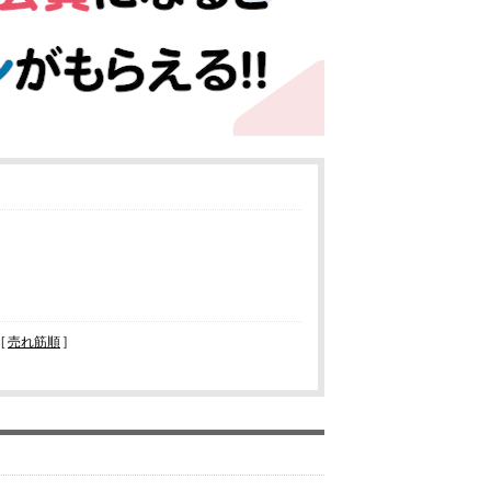
 [
売れ筋順
]