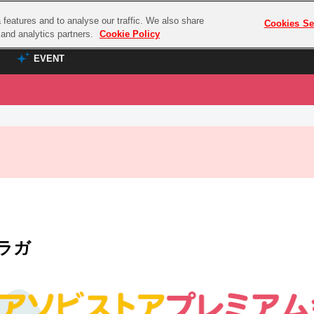
features and to analyse our traffic. We also share
プレミアム会員と
Cookies Se
g and analytics partners.
Cookie Policy
EVENT
EVENT
ラブライブ！シリーズ
プレミアム会員と
TOP
ASOBI TICKET
の達人
ラブライブ！
ラブライブ！サンシャイン‼
ASOBI STAGE
COMBAT
ラブライブ！虹ヶ咲学園スクールアイドル同好会
その他先行受付
クマン
ラブライブ！スーパースター!!
コクラシック
アイドリッシュセブン
ラガ
ノオマジック
モフモフパレード
ダムシリーズ
ゴンボール