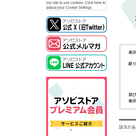
our site to use cookies.
Click here to
adjust your Cookie Settings.
表
絞
並
表
該当があ