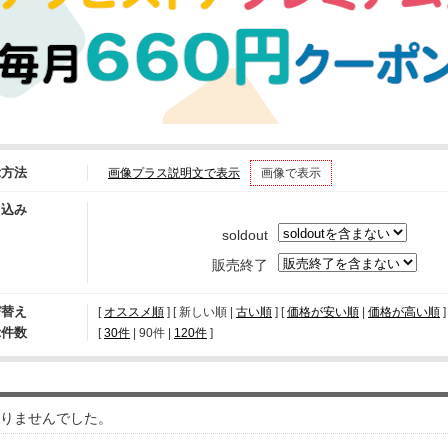
示方法
画像プラス説明文で表示
画像で表示
り込み
soldout
販売終了
び替え
[
オススメ順
] [ 新しい順 |
古い順
] [
価格が安い順
|
価格が高い順
]
示件数
[ 
30件
 | 
90件
 | 
120件
 ]
りませんでした。