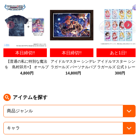
ASOBI TICKET
ASOBI STAGE
プロジェクトアイマス ヴイアライヴ
その他先行受付
テイルズ オブ シリーズ
電音部
プレミアム会員とは
本日締切!!
本日締切!!
あと1日!
鉄拳
【普通の私に特別な魔法
アイドルマスター シンデレ
アイドルマスター シン
を 島村卯月+】 オールプ
ラガールズ パーソナルパブ
ラガールズ 公式トレー
太鼓の達人
リントTシャツ 限定セッ
ミラー 安部菜々 茶枠ver.
ングブロマイド D
4,800円
14,800円
300円
ト/NAVY-M
~MIRACLE-Party~【全1
ACE COMBAT
種】 (15th ANNIVERSA
ver.)
パックマン
アイテムを探す
ナムコクラシック
スサノオマジック
ガンダムシリーズ