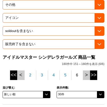
ドラゴンボール
ラブライブ！シリーズ
ラブライブ！
ラブライブ！サンシャイン‼
ラブライブ！虹ヶ咲学園スクールアイドル同好会
アイドルマスター シンデレラガールズ 商品一覧
180件中 151～180件を表示 (6/6)
ラブライブ！スーパースター!!
<<
<
>
>>
2
3
4
5
6
アイドリッシュセブン
モフモフパレード
並び替え:
表示件数: