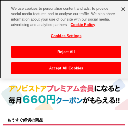
We use cookies to personalise content and ads, to provide
social media features and to analyse our traffic. We also share
information about your use of our site with our social media,
CHANNEL
STORE
EVENT
advertising and analytics partners.
Cookie Policy
グッズ
ゲーム
電子書籍
CD / Blu-ray
Cookies Settings
キャラクター
ジャンル
CHANNEL
アイドルマスターシリーズ
イベントグッズ
【重要】二段階認証設定およびID・パスワード管理のお願い
Reject All
ASOBI CHANNEL TOP
トイ・ホビー
アイドルマスター
【重要】「代金引換」決済および納品書同梱の終了のお知らせ
Accept All Cookies
トップ
生活雑貨
> キャラクター >
アイドルマスター シリーズ
> アイドルマスター シンデレラガールズ
STORE
アイドルマスター シンデレラガールズ
ASOBI STORE TOP
グッズ
アイドルマスター ミリオンライブ！
ゲーム
電子書籍
アイドルマスター SideM
CD / Blu-ray
アイドルマスター シャイニーカラーズ
もうすぐ締切の商品
EVENT
学園アイドルマスター