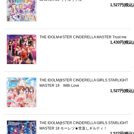
1,527円(税込)
THE IDOLM＠STER CINDERELLA MASTER Trust me
1,430円(税込)
THE IDOLM@STER CINDERELLA GIRLS STARLIGHT
MASTER 19 With Love
1,527円(税込)
THE IDOLM@STER CINDERELLA GIRLS STARLIGHT
MASTER 18 モーレツ★世直しギルティ！
1,527円(税込)