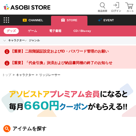
CHANNEL
STORE
EVENT
グッズ
ゲーム
電子書籍
CD / Blu-ray
キャラクター
ジャンル
CHANNEL
アイドルマスターシリーズ
イベントグッズ
【重要】二段階認証設定およびID・パスワード管理のお願い
ASOBI CHANNEL TOP
トイ・ホビー
アイドルマスター
【重要】「代金引換」決済および納品書同梱の終了のお知らせ
トップ
生活雑貨
> キャラクター > リッジレーサー
STORE
アイドルマスター シンデレラガールズ
ASOBI STORE TOP
グッズ
アイドルマスター ミリオンライブ！
ゲーム
電子書籍
アイドルマスター SideM
CD / Blu-ray
アイドルマスター シャイニーカラーズ
アイテムを探す
EVENT
学園アイドルマスター