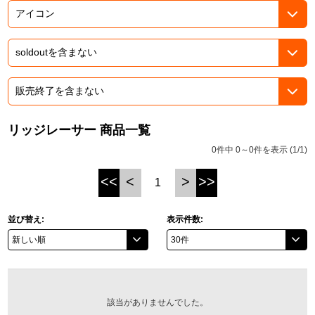
ASOBI TICKET
ASOBI STAGE
プロジェクトアイマス ヴイアライヴ
その他先行受付
テイルズ オブ シリーズ
電音部
プレミアム会員とは
鉄拳
リッジレーサー 商品一覧
0件中 0～0件を表示 (1/1)
太鼓の達人
<<
<
>
>>
1
ACE COMBAT
パックマン
並び替え:
表示件数:
ナムコクラシック
スサノオマジック
該当がありませんでした。
ガンダムシリーズ