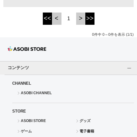
ドラゴンボール
<<
<
>
>>
1
ラブライブ！シリーズ
0件中 0～0件を表示 (1/1)
ラブライブ！
ラブライブ！サンシャイン‼
コンテンツ
ラブライブ！虹ヶ咲学園スクールアイドル同好会
CHANNEL
ラブライブ！スーパースター!!
ASOBI CHANNEL
アイドリッシュセブン
STORE
モフモフパレード
ASOBI STORE
グッズ
ゲーム
電子書籍