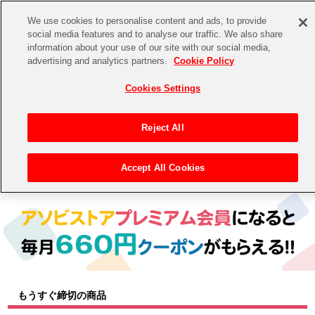
We use cookies to personalise content and ads, to provide
social media features and to analyse our traffic. We also share
information about your use of our site with our social media,
CHANNEL
STORE
EVENT
advertising and analytics partners.
Cookie Policy
グッズ
ゲーム
電子書籍
CD / Blu-ray
Cookies Settings
キャラクター
ジャンル
CHANNEL
アイドルマスターシリーズ
イベントグッズ
【重要】二段階認証設定およびID・パスワード管理のお願い
Reject All
ASOBI CHANNEL TOP
トイ・ホビー
アイドルマスター
【重要】「代金引換」決済および納品書同梱の終了のお知らせ
Accept All Cookies
トップ
生活雑貨
> キャラクター >
アイドルマスター シリーズ
> アイドルマスター ミリオンライブ！
STORE
アイドルマスター シンデレラガールズ
ASOBI STORE TOP
グッズ
アイドルマスター ミリオンライブ！
ゲーム
電子書籍
アイドルマスター SideM
CD / Blu-ray
アイドルマスター シャイニーカラーズ
もうすぐ締切の商品
EVENT
学園アイドルマスター