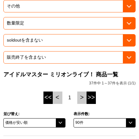
ドラゴンボール
ラブライブ！シリーズ
ラブライブ！
ラブライブ！サンシャイン‼
ラブライブ！虹ヶ咲学園スクールアイドル同好会
アイドルマスター ミリオンライブ！ 商品一覧
37件中 1～37件を表示 (1/1)
ラブライブ！スーパースター!!
<<
<
>
>>
1
アイドリッシュセブン
モフモフパレード
並び替え:
表示件数: