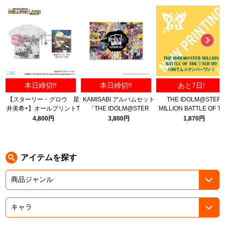
ASOBI TICKET
ASOBI STAGE
プロジェクトアイマス ヴイアライヴ
その他先行受付
テイルズ オブ シリーズ
電音部
プレミアム会員とは
本日締切!!
本日締切!!
あと7日!
鉄拳
【スターリー・グロウ 星
KAMISABI アルバムセット
THE IDOLM@STER
井美希+】オールプリントT
「THE IDOLM@STER
MILLION BATTLE OF T
太鼓の達人
シャツ 限定セット/WHITE-
MILLION LIVE!」
＠TER 09 100てん☆ナ
4,800円
3,800円
1,870円
M
ーワン！
ACE COMBAT
パックマン
アイテムを探す
ナムコクラシック
スサノオマジック
ガンダムシリーズ