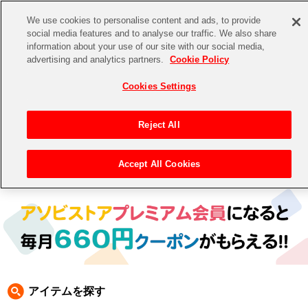
We use cookies to personalise content and ads, to provide
social media features and to analyse our traffic. We also share
information about your use of our site with our social media,
CHANNEL
STORE
EVENT
advertising and analytics partners.
Cookie Policy
グッズ
ゲーム
電子書籍
CD / Blu-ray
Cookies Settings
キャラクター
ジャンル
CHANNEL
アイドルマスターシリーズ
イベントグッズ
【重要】二段階認証設定およびID・パスワード管理のお願い
Reject All
ASOBI CHANNEL TOP
トイ・ホビー
アイドルマスター
【重要】「代金引換」決済および納品書同梱の終了のお知らせ
Accept All Cookies
トップ
生活雑貨
> 商品ジャンル >
CD＆BD
>
CD
> アイドルマスター シャイニーカラーズ CD
STORE
アイドルマスター シンデレラガールズ
ASOBI STORE TOP
グッズ
アイドルマスター ミリオンライブ！
ゲーム
電子書籍
アイドルマスター SideM
CD / Blu-ray
アイドルマスター シャイニーカラーズ
アイテムを探す
EVENT
学園アイドルマスター