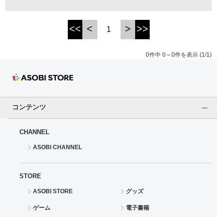
ドラゴンボール
<<
<
>
>>
1
ラブライブ！シリーズ
0件中 0～0件を表示 (1/1)
ラブライブ！
ラブライブ！サンシャイン‼
コンテンツ
ラブライブ！虹ヶ咲学園スクールアイドル同好会
CHANNEL
ラブライブ！スーパースター!!
ASOBI CHANNEL
アイドリッシュセブン
STORE
モフモフパレード
ASOBI STORE
グッズ
ゲーム
電子書籍