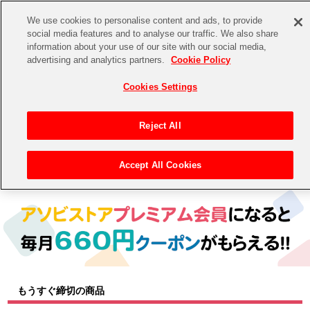
We use cookies to personalise content and ads, to provide
social media features and to analyse our traffic. We also share
information about your use of our site with our social media,
CHANNEL
STORE
EVENT
advertising and analytics partners.
Cookie Policy
グッズ
ゲーム
電子書籍
CD / Blu-ray
Cookies Settings
キャラクター
ジャンル
CHANNEL
アイドルマスターシリーズ
イベントグッズ
【重要】二段階認証設定およびID・パスワード管理のお願い
Reject All
ASOBI CHANNEL TOP
トイ・ホビー
アイドルマスター
【重要】「代金引換」決済および納品書同梱の終了のお知らせ
Accept All Cookies
トップ
生活雑貨
> キャラクター >
アイドルマスター シリーズ
> アイドルマスター ミリオンライブ！
STORE
アイドルマスター シンデレラガールズ
ASOBI STORE TOP
グッズ
アイドルマスター ミリオンライブ！
ゲーム
電子書籍
アイドルマスター SideM
CD / Blu-ray
アイドルマスター シャイニーカラーズ
もうすぐ締切の商品
EVENT
学園アイドルマスター