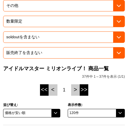
ドラゴンボール
ラブライブ！シリーズ
ラブライブ！
ラブライブ！サンシャイン‼
ラブライブ！虹ヶ咲学園スクールアイドル同好会
アイドルマスター ミリオンライブ！ 商品一覧
37件中 1～37件を表示 (1/1)
ラブライブ！スーパースター!!
<<
<
>
>>
1
アイドリッシュセブン
モフモフパレード
並び替え:
表示件数: