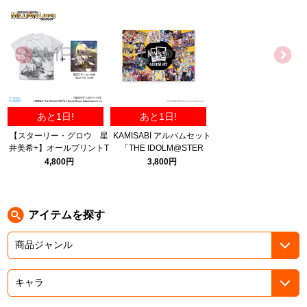
ASOBI TICKET
ASOBI STAGE
プロジェクトアイマス ヴイアライヴ
その他先行受付
テイルズ オブ シリーズ
電音部
プレミアム会員とは
あと1日!
あと1日!
鉄拳
【スターリー・グロウ 星
KAMISABI アルバムセット
井美希+】オールプリントT
「THE IDOLM@STER
太鼓の達人
シャツ 限定セット/WHITE-
MILLION LIVE!」
4,800円
3,800円
M
ACE COMBAT
パックマン
アイテムを探す
ナムコクラシック
スサノオマジック
ガンダムシリーズ