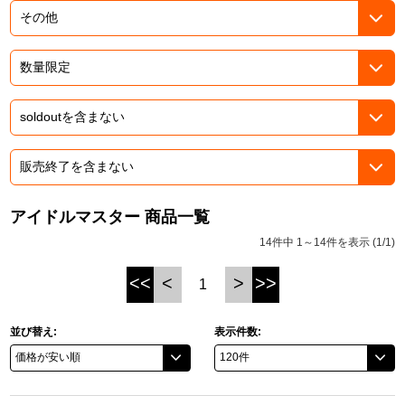
ドラゴンボール
ラブライブ！シリーズ
ラブライブ！
ラブライブ！サンシャイン‼
ラブライブ！虹ヶ咲学園スクールアイドル同好会
アイドルマスター 商品一覧
14件中 1～14件を表示 (1/1)
ラブライブ！スーパースター!!
<<
<
>
>>
1
アイドリッシュセブン
モフモフパレード
並び替え:
表示件数: