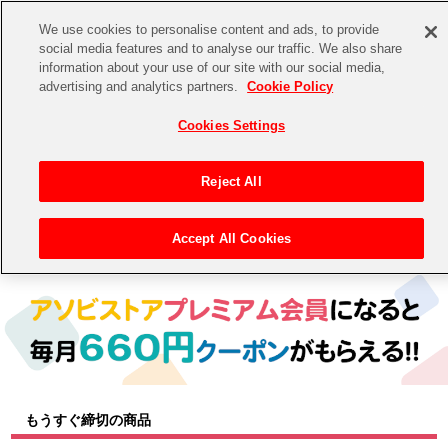
We use cookies to personalise content and ads, to provide
social media features and to analyse our traffic. We also share
information about your use of our site with our social media,
CHANNEL
STORE
EVENT
advertising and analytics partners.
Cookie Policy
グッズ
ゲーム
電子書籍
CD / Blu-ray
Cookies Settings
キャラクター
ジャンル
CHANNEL
アイドルマスターシリーズ
イベントグッズ
【重要】二段階認証設定およびID・パスワード管理のお願い
Reject All
ASOBI CHANNEL TOP
トイ・ホビー
アイドルマスター
【重要】「代金引換」決済および納品書同梱の終了のお知らせ
Accept All Cookies
トップ
生活雑貨
> キャラクター >
アイドルマスター シリーズ
> アイドルマスター
STORE
アイドルマスター シンデレラガールズ
ASOBI STORE TOP
グッズ
アイドルマスター ミリオンライブ！
ゲーム
電子書籍
アイドルマスター SideM
CD / Blu-ray
アイドルマスター シャイニーカラーズ
もうすぐ締切の商品
EVENT
学園アイドルマスター