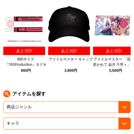
ASOBI TICKET
ASOBI STAGE
プロジェクトアイマス ヴイアライヴ
その他先行受付
テイルズ オブ シリーズ
電音部
プレミアム会員とは
あと3日!
あと3日!
あと3日!
鉄拳
BIGサイズ
アイドルマスター キャップ
アイドルマスター 「花
『765Production』タグキ
惹かれて 如月 千早＋」
太鼓の達人
ーホルダー
リルパネル B
900円
3,900円
5,500円
ACE COMBAT
パックマン
アイテムを探す
ナムコクラシック
スサノオマジック
ガンダムシリーズ