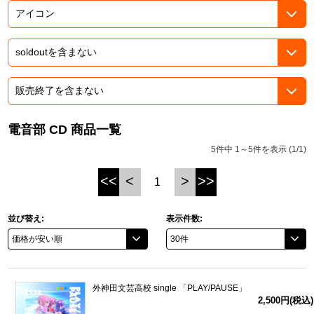
ASOBI TICKET
ASOBI STAGE
プロジェクトアイマス ヴイアライヴ
その他先行受付
テイルズ オブ シリーズ
電音部
プレミアム会員とは
鉄拳
電音部 CD 商品一覧
5件中 1～5件を表示 (1/1)
太鼓の達人
<<
<
>
>>
1
ACE COMBAT
パックマン
並び替え:
表示件数:
ナムコクラシック
スサノオマジック
外神田文芸高校 single 「PLAY/PAUSE」
2,500円(税込)
ガンダムシリーズ