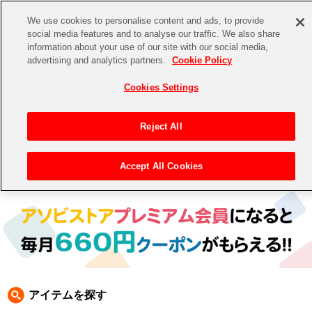
We use cookies to personalise content and ads, to provide
social media features and to analyse our traffic. We also share
information about your use of our site with our social media,
CHANNEL
STORE
EVENT
advertising and analytics partners.
Cookie Policy
グッズ
ゲーム
電子書籍
CD / Blu-ray
Cookies Settings
キャラクター
ジャンル
CHANNEL
アイドルマスターシリーズ
イベントグッズ
【重要】二段階認証設定およびID・パスワード管理のお願い
Reject All
ASOBI CHANNEL TOP
トイ・ホビー
アイドルマスター
【重要】「代金引換」決済および納品書同梱の終了のお知らせ
Accept All Cookies
トップ
生活雑貨
> 商品ジャンル >
CD＆BD
>
CD
> 電音部 CD
STORE
アイドルマスター シンデレラガールズ
ASOBI STORE TOP
グッズ
アイドルマスター ミリオンライブ！
ゲーム
電子書籍
アイドルマスター SideM
CD / Blu-ray
アイドルマスター シャイニーカラーズ
アイテムを探す
EVENT
学園アイドルマスター