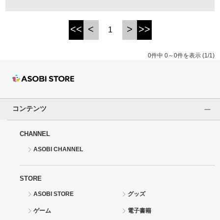
ドラゴンボール
<<
<
>
>>
1
ラブライブ！シリーズ
0件中 0～0件を表示 (1/1)
ラブライブ！
ラブライブ！サンシャイン‼
コンテンツ
ラブライブ！虹ヶ咲学園スクールアイドル同好会
CHANNEL
ラブライブ！スーパースター!!
ASOBI CHANNEL
アイドリッシュセブン
STORE
モフモフパレード
ASOBI STORE
グッズ
ゲーム
電子書籍