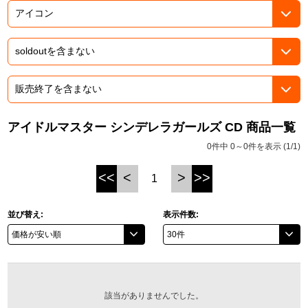
ASOBI TICKET
ASOBI STAGE
プロジェクトアイマス ヴイアライヴ
その他先行受付
テイルズ オブ シリーズ
電音部
プレミアム会員とは
鉄拳
アイドルマスター シンデレラガールズ CD 商品一覧
0件中 0～0件を表示 (1/1)
太鼓の達人
<<
<
>
>>
1
ACE COMBAT
パックマン
並び替え:
表示件数:
ナムコクラシック
スサノオマジック
該当がありませんでした。
ガンダムシリーズ