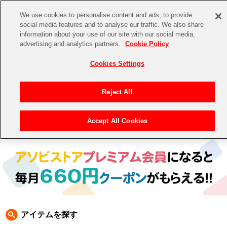
We use cookies to personalise content and ads, to provide
social media features and to analyse our traffic. We also share
information about your use of our site with our social media,
CHANNEL
STORE
EVENT
advertising and analytics partners.
Cookie Policy
グッズ
ゲーム
電子書籍
CD / Blu-ray
Cookies Settings
キャラクター
ジャンル
CHANNEL
アイドルマスターシリーズ
イベントグッズ
【重要】二段階認証設定およびID・パスワード管理のお願い
Reject All
ASOBI CHANNEL TOP
トイ・ホビー
アイドルマスター
【重要】「代金引換」決済および納品書同梱の終了のお知らせ
Accept All Cookies
トップ
生活雑貨
> 商品ジャンル >
CD＆BD
>
CD
> アイドルマスター シンデレラガールズ CD
STORE
アイドルマスター シンデレラガールズ
ASOBI STORE TOP
グッズ
アイドルマスター ミリオンライブ！
ゲーム
電子書籍
アイドルマスター SideM
CD / Blu-ray
アイドルマスター シャイニーカラーズ
アイテムを探す
EVENT
学園アイドルマスター