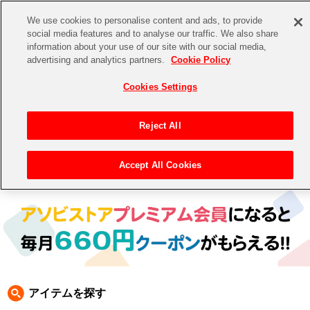
We use cookies to personalise content and ads, to provide
social media features and to analyse our traffic. We also share
information about your use of our site with our social media,
CHANNEL
STORE
EVENT
advertising and analytics partners.
Cookie Policy
グッズ
ゲーム
電子書籍
CD / Blu-ray
Cookies Settings
キャラクター
ジャンル
CHANNEL
アイドルマスターシリーズ
イベントグッズ
【重要】二段階認証設定およびID・パスワード管理のお願い
Reject All
ASOBI CHANNEL TOP
トイ・ホビー
アイドルマスター
【重要】「代金引換」決済および納品書同梱の終了のお知らせ
Accept All Cookies
トップ
生活雑貨
> 商品ジャンル >
CD＆BD
>
BD
> アイドルマスター シンデレラガールズ BD
STORE
アイドルマスター シンデレラガールズ
ASOBI STORE TOP
グッズ
アイドルマスター ミリオンライブ！
ゲーム
電子書籍
アイドルマスター SideM
CD / Blu-ray
アイドルマスター シャイニーカラーズ
アイテムを探す
EVENT
学園アイドルマスター