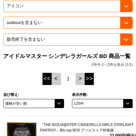
ASOBI TICKET
ASOBI STAGE
プロジェクトアイマス ヴイアライヴ
その他先行受付
テイルズ オブ シリーズ
電音部
プレミアム会員とは
鉄拳
アイドルマスター シンデレラガールズ BD 商品一覧
2件中 1～2件を表示 (1/1)
太鼓の達人
<<
<
>
>>
1
ACE COMBAT
パックマン
並び替え:
表示件数:
ナムコクラシック
スサノオマジック
『THE IDOLM@STER CINDERELLA GIRLS STARLIGHT
FANTASY』Blu-ray BOX アソビストア特装版
ガンダムシリーズ
33,000円(税込)