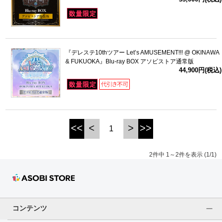
ドラゴンボール
ラブライブ！シリーズ
『デレステ10thツアー Let’s AMUSEMENT!!! @ OKINAWA
& FUKUOKA』Blu-ray BOX アソビストア通常版
ラブライブ！
44,900円(税込)
ラブライブ！サンシャイン‼
ラブライブ！虹ヶ咲学園スクールアイドル同好会
<<
<
>
>>
1
ラブライブ！スーパースター!!
2件中 1～2件を表示 (1/1)
アイドリッシュセブン
モフモフパレード
コンテンツ