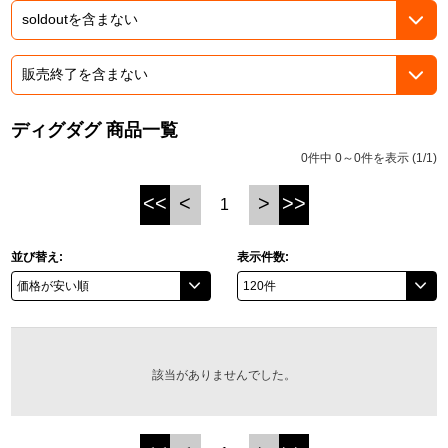
ASOBI TICKET
ASOBI STAGE
プロジェクトアイマス ヴイアライヴ
その他先行受付
テイルズ オブ シリーズ
ディグダグ 商品一覧
電音部
プレミアム会員とは
0件中 0～0件を表示 (1/1)
鉄拳
<<
<
>
>>
1
太鼓の達人
並び替え:
表示件数:
ACE COMBAT
パックマン
ナムコクラシック
該当がありませんでした。
スサノオマジック
ガンダムシリーズ