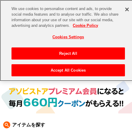
We use cookies to personalise content and ads, to provide
social media features and to analyse our traffic. We also share
information about your use of our site with our social media,
CHANNEL
STORE
EVENT
advertising and analytics partners.
Cookie Policy
グッズ
ゲーム
電子書籍
CD / Blu-ray
Cookies Settings
キャラクター
ジャンル
CHANNEL
アイドルマスターシリーズ
イベントグッズ
【重要】二段階認証設定およびID・パスワード管理のお願い
Reject All
ASOBI CHANNEL TOP
トイ・ホビー
アイドルマスター
【重要】「代金引換」決済および納品書同梱の終了のお知らせ
Accept All Cookies
トップ
生活雑貨
> キャラクター >
ナムコクラシック
> ディグダグ
STORE
アイドルマスター シンデレラガールズ
ASOBI STORE TOP
グッズ
アイドルマスター ミリオンライブ！
ゲーム
電子書籍
アイドルマスター SideM
CD / Blu-ray
アイドルマスター シャイニーカラーズ
アイテムを探す
EVENT
学園アイドルマスター