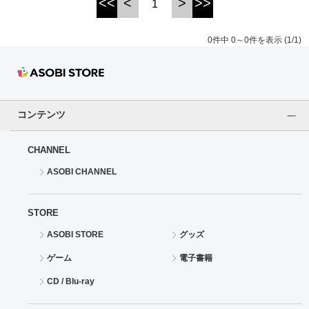
<<
<
>
>>
1
ドラゴンボール
0件中 0～0件を表示 (1/1)
ラブライブ！シリーズ
ラブライブ！
コンテンツ
ラブライブ！サンシャイン‼
CHANNEL
ラブライブ！虹ヶ咲学園スクールアイドル同好会
ASOBI CHANNEL
ラブライブ！スーパースター!!
STORE
アイドリッシュセブン
ASOBI STORE
グッズ
モフモフパレード
ゲーム
電子書籍
CD / Blu-ray