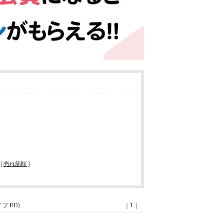
[
売れ筋順
]
ブ BD)
｜1｜