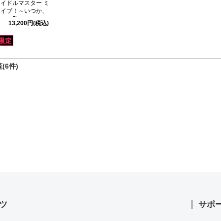
アイドルマスター ミ
ライブ！～いつか、
」Blu-ray
13,200円
(税込)
(6件)
ツ
サポ