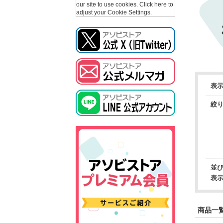
our site to use cookies.
Click here to
adjust your Cookie Settings.
表
絞
並
表
商品一覧