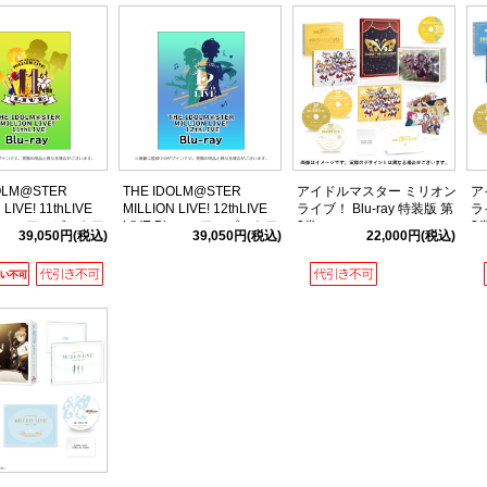
OLM@STER
THE IDOLM@STER
アイドルマスター ミリオン
ア
 LIVE! 11thLIVE
MILLION LIVE! 12thLIVE
ライブ！ Blu-ray 特装版 第
ラ
lu-ray アソビストア
LIVE Blu-ray アソビストア
3巻
2
39,050円
(税込)
39,050円
(税込)
22,000円
(税込)
特装版