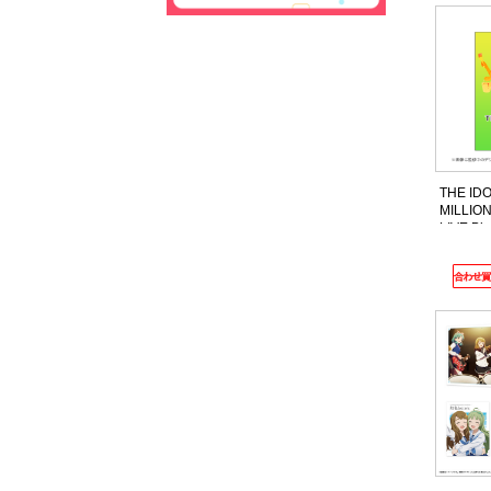
THE ID
MILLION
LIVE B
特装版