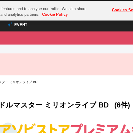
features and to analyse our traffic. We also share
プレミアム会員と
Cookies Se
g and analytics partners.
Cookie Policy
EVENT
EVENT
ラブライブ！シリーズ
プレミアム会員と
TOP
ASOBI TICKET
の達人
ラブライブ！
ラブライブ！サンシャイン‼
ASOBI STAGE
COMBAT
ラブライブ！虹ヶ咲学園スクールアイドル同好会
ター ミリオンライブ BD
その他先行受付
クマン
ラブライブ！スーパースター!!
コクラシック
アイドリッシュセブン
ドルマスター ミリオンライブ BD
(6件)
ノオマジック
モフモフパレード
ダムシリーズ
ゴンボール