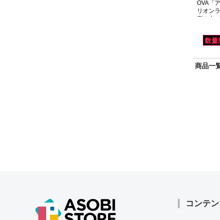
OVA「
リオン
真ん中で～
商品一覧
コンテン