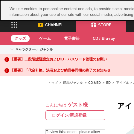
We use cookies to personalise content and ads, to provide social media 
information about your use of our site with our social media, advertisin
CHANNEL
STORE
グッズ
ゲーム
電子書籍
CD / Blu-ray
キャラクター
ジャンル
CHANNEL
STORE
【重要】二段階認証設定およびID・パスワード管理のお願い
アイドルマスターシリーズ
イベントグッズ
鉄拳
ASOBI CHANNEL TOP
ASOBI STORE 
トイ・ホビー
太鼓
アイドルマスター
【重要】「代金引換」決済および納品書同梱の終了のお知らせ
アイドルマスター シンデレラガールズ
グッズ
生活雑貨
ACE 
アイドルマスター ミリオンライブ！
トップ
> 商品ジャンル >
CD＆BD
>
BD
> アイドルマス
ゲーム
パッ
アイドルマスター SideM
アイドルマスター シャイニーカラーズ
ナム
電子書籍
学園アイドルマスター
アイ
ゲスト様
スサ
こんにちは
CD / Blu-ray
プロジェクトアイマス ヴイアライヴ
ガン
ログイン/新規登録
テイルズ オブ シリーズ
ドラ
電音部
To view this content, please allow