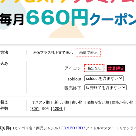
示方法
画像プラス説明文で表示
画像で表示
り込み
アイコン
soldout
販売終了
び替え
[
オススメ順
] [
新しい順
|
古い順
] [
価格が安い順
| 価格が高い順 ] 
示件数
[ 
30件
 | 
90件
 | 
120件
 ]
(6件)
(カテゴリ名：商品ジャンル /
CD＆BD
/
BD
/ アイドルマスター ミリオンライ