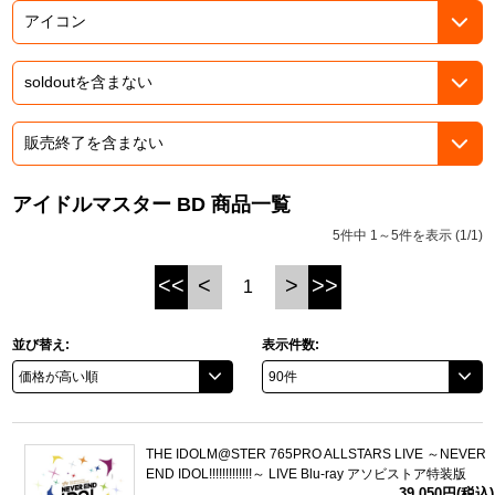
ASOBI TICKET
ASOBI STAGE
プロジェクトアイマス ヴイアライヴ
その他先行受付
テイルズ オブ シリーズ
電音部
プレミアム会員とは
鉄拳
アイドルマスター BD 商品一覧
5件中 1～5件を表示 (1/1)
太鼓の達人
<<
<
>
>>
1
ACE COMBAT
パックマン
並び替え:
表示件数:
ナムコクラシック
スサノオマジック
THE IDOLM@STER 765PRO ALLSTARS LIVE ～NEVER
END IDOL!!!!!!!!!!!!!～ LIVE Blu-ray アソビストア特装版
ガンダムシリーズ
39,050円(税込)