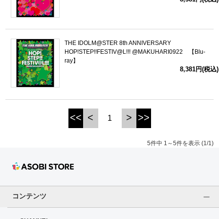
THE IDOLM@STER 8th ANNIVERSARY
HOP!STEP!!FESTIV@L!!! @MAKUHARI0922 【Blu-
ray】
8,381円(税込)
<<
<
>
>>
1
5件中 1～5件を表示 (1/1)
コンテンツ