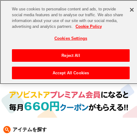
We use cookies to personalise content and ads, to provide
social media features and to analyse our traffic. We also share
information about your use of our site with our social media,
CHANNEL
STORE
EVENT
advertising and analytics partners.
Cookie Policy
グッズ
ゲーム
電子書籍
CD / Blu-ray
Cookies Settings
キャラクター
ジャンル
CHANNEL
アイドルマスターシリーズ
イベントグッズ
【重要】二段階認証設定およびID・パスワード管理のお願い
Reject All
ASOBI CHANNEL TOP
トイ・ホビー
アイドルマスター
【重要】「代金引換」決済および納品書同梱の終了のお知らせ
Accept All Cookies
トップ
生活雑貨
> 商品ジャンル >
CD＆BD
>
BD
> アイドルマスター BD
STORE
アイドルマスター シンデレラガールズ
ASOBI STORE TOP
グッズ
アイドルマスター ミリオンライブ！
ゲーム
電子書籍
アイドルマスター SideM
CD / Blu-ray
アイドルマスター シャイニーカラーズ
アイテムを探す
EVENT
学園アイドルマスター