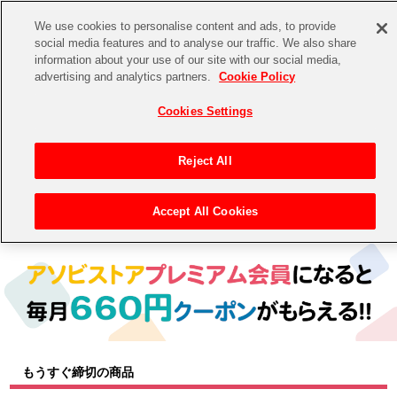
We use cookies to personalise content and ads, to provide
social media features and to analyse our traffic. We also share
information about your use of our site with our social media,
CHANNEL
STORE
EVENT
advertising and analytics partners.
Cookie Policy
グッズ
ゲーム
電子書籍
CD / Blu-ray
Cookies Settings
キャラクター
ジャンル
CHANNEL
アイドルマスターシリーズ
イベントグッズ
【重要】二段階認証設定およびID・パスワード管理のお願い
Reject All
ASOBI CHANNEL TOP
トイ・ホビー
アイドルマスター
【重要】「代金引換」決済および納品書同梱の終了のお知らせ
Accept All Cookies
トップ
生活雑貨
> キャラクター >
アイドルマスター シリーズ
> アイドルマスター ミリオンライブ！
STORE
アイドルマスター シンデレラガールズ
ASOBI STORE TOP
グッズ
アイドルマスター ミリオンライブ！
ゲーム
電子書籍
アイドルマスター SideM
CD / Blu-ray
アイドルマスター シャイニーカラーズ
もうすぐ締切の商品
EVENT
学園アイドルマスター