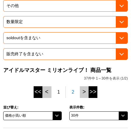
ドラゴンボール
ラブライブ！シリーズ
ラブライブ！
ラブライブ！サンシャイン‼
ラブライブ！虹ヶ咲学園スクールアイドル同好会
アイドルマスター ミリオンライブ！ 商品一覧
37件中 1～30件を表示 (1/2)
ラブライブ！スーパースター!!
<<
<
>
>>
1
2
アイドリッシュセブン
モフモフパレード
並び替え:
表示件数: