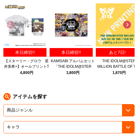
ASOBI TICKET
ASOBI STAGE
プロジェクトアイマス ヴイアライヴ
その他先行受付
テイルズ オブ シリーズ
電音部
プレミアム会員とは
本日締切!!
本日締切!!
あと7日!
鉄拳
【スターリー・グロウ 星
KAMISABI アルバムセット
THE IDOLM@STER
井美希+】オールプリントT
「THE IDOLM@STER
MILLION BATTLE OF T
太鼓の達人
シャツ 限定セット/WHITE-
MILLION LIVE!」
＠TER 09 100てん☆ナ
4,800円
3,800円
1,870円
M
ーワン！
ACE COMBAT
パックマン
アイテムを探す
ナムコクラシック
スサノオマジック
ガンダムシリーズ