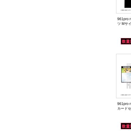
961pro
ツ Mサ
961pro
カード