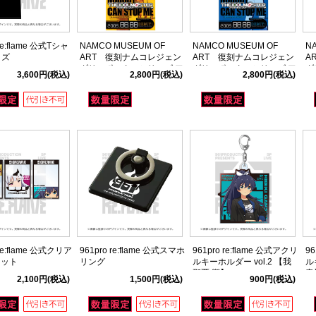
 re:flame 公式Tシャ
NAMCO MUSEUM OF
NAMCO MUSEUM OF
N
イズ
ART 復刻ナムコレジェン
ART 復刻ナムコレジェン
A
ダリーポスターシリーズ ア
ダリーポスターシリーズ ア
ダ
3,600円
(税込)
2,800円
(税込)
2,800円
(税込)
イドルマスター04
イドルマスター03
イ
 re:flame 公式クリア
961pro re:flame 公式スマホ
961pro re:flame 公式アクリ
96
セット
リング
ルキーホルダー vol.2 【我
ル
那覇 響】
音
2,100円
(税込)
1,500円
(税込)
900円
(税込)