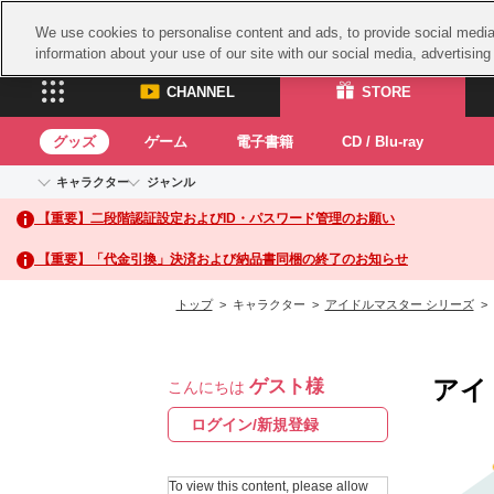
We use cookies to personalise content and ads, to provide social media 
information about your use of our site with our social media, advertisin
CHANNEL
STORE
グッズ
ゲーム
電子書籍
CD / Blu-ray
キャラクター
ジャンル
CHANNEL
STORE
【重要】二段階認証設定およびID・パスワード管理のお願い
アイドルマスターシリーズ
イベントグッズ
鉄拳
ASOBI CHANNEL TOP
ASOBI STORE 
トイ・ホビー
太鼓
アイドルマスター
【重要】「代金引換」決済および納品書同梱の終了のお知らせ
アイドルマスター シンデレラガールズ
グッズ
生活雑貨
ACE 
アイドルマスター ミリオンライブ！
トップ
> キャラクター >
アイドルマスター シリーズ
>
ゲーム
パッ
アイドルマスター SideM
アイドルマスター シャイニーカラーズ
ナム
電子書籍
学園アイドルマスター
アイ
ゲスト様
スサ
こんにちは
CD / Blu-ray
プロジェクトアイマス ヴイアライヴ
ガン
ログイン/新規登録
テイルズ オブ シリーズ
ドラ
電音部
To view this content, please allow