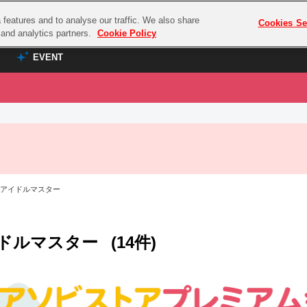
features and to analyse our traffic. We also share
プレミアム会員と
Cookies Se
g and analytics partners.
Cookie Policy
EVENT
EVENT
ラブライブ！シリーズ
プレミアム会員と
TOP
ASOBI TICKET
の達人
ラブライブ！
ラブライブ！サンシャイン‼
ASOBI STAGE
COMBAT
ラブライブ！虹ヶ咲学園スクールアイドル同好会
 アイドルマスター
その他先行受付
クマン
ラブライブ！スーパースター!!
コクラシック
アイドリッシュセブン
ドルマスター
(14件)
ノオマジック
モフモフパレード
ダムシリーズ
ゴンボール