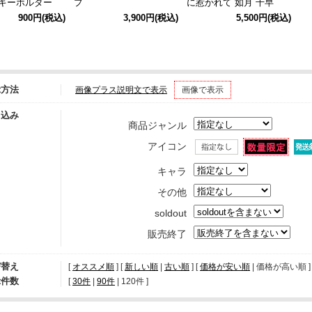
グキーホルダー
プ
に惹かれて 如月 千早
＋」アクリルパネル B
900円
(税込)
3,900円
(税込)
5,500円
(税込)
示方法
画像プラス説明文で表示
画像で表示
り込み
商品ジャンル
アイコン
キャラ
その他
soldout
販売終了
び替え
[
オススメ順
] [
新しい順
|
古い順
] [
価格が安い順
| 価格が高い順 ] 
示件数
[ 
30件
 | 
90件
 | 
120件
 ]