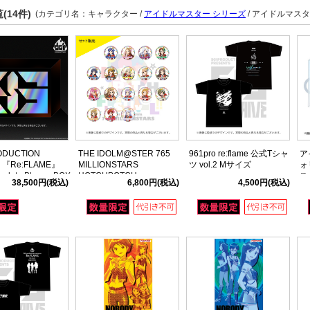
(14件)
(カテゴリ名：キャラクター /
アイドルマスター シリーズ
/ アイドルマスタ
ODUCTION
THE IDOLM@STER 765
961pro re:flame 公式Tシャ
ア
ts 『Re:FLAME』
MILLIONSTARS
ツ vol.2 Mサイズ
ォ
mplete Blu-ray BOX
HOTCHPOTCH
ス
38,500円
(税込)
6,800円
(税込)
4,500円
(税込)
FESTIV@L!! 2 公式トレー
ー 
ディング缶バッジセット B