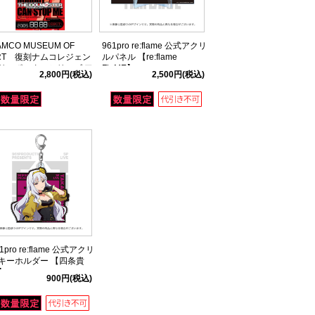
AMCO MUSEUM OF
961pro re:flame 公式アクリ
RT 復刻ナムコレジェン
ルパネル 【re:flame
リーポスターシリーズ ア
FlaME】
2,800円
(税込)
2,500円
(税込)
ドルマスター02
1pro re:flame 公式アクリ
キーホルダー 【四条貴
】
900円
(税込)