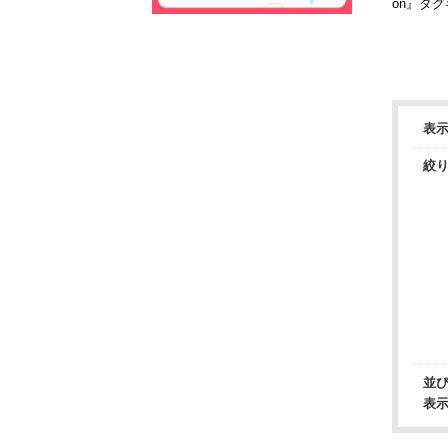
on』タ
表
絞
並
表