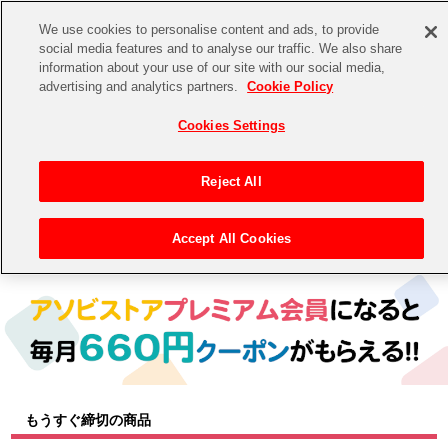
We use cookies to personalise content and ads, to provide
social media features and to analyse our traffic. We also share
information about your use of our site with our social media,
CHANNEL
STORE
EVENT
advertising and analytics partners.
Cookie Policy
グッズ
ゲーム
電子書籍
CD / Blu-ray
Cookies Settings
キャラクター
ジャンル
CHANNEL
アイドルマスターシリーズ
イベントグッズ
【重要】二段階認証設定およびID・パスワード管理のお願い
Reject All
ASOBI CHANNEL TOP
トイ・ホビー
アイドルマスター
【重要】「代金引換」決済および納品書同梱の終了のお知らせ
Accept All Cookies
トップ
生活雑貨
> キャラクター >
アイドルマスター シリーズ
> アイドルマスター シャイニーカラーズ
STORE
アイドルマスター シンデレラガールズ
ASOBI STORE TOP
グッズ
アイドルマスター ミリオンライブ！
ゲーム
電子書籍
アイドルマスター SideM
CD / Blu-ray
アイドルマスター シャイニーカラーズ
もうすぐ締切の商品
EVENT
学園アイドルマスター