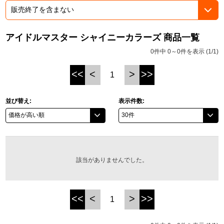
ドラゴンボール
アイドルマスター シャイニーカラーズ 商品一覧
ラブライブ！シリーズ
0件中 0～0件を表示 (1/1)
ラブライブ！
<<
<
>
>>
1
ラブライブ！サンシャイン‼
並び替え:
表示件数:
ラブライブ！虹ヶ咲学園スクールアイドル同好会
ラブライブ！スーパースター!!
アイドリッシュセブン
該当がありませんでした。
モフモフパレード
<<
<
>
>>
1