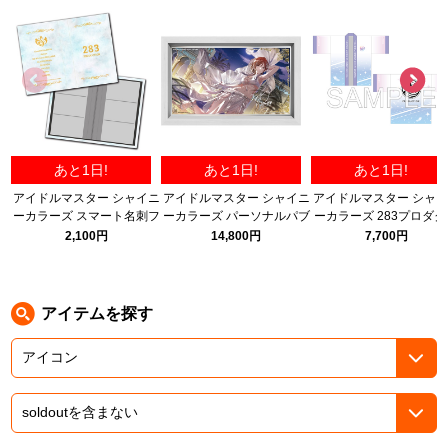
ASOBI TICKET
ASOBI STAGE
プロジェクトアイマス ヴイアライヴ
その他先行受付
テイルズ オブ シリーズ
電音部
プレミアム会員とは
あと1日!
あと1日!
あと1日!
鉄拳
アイドルマスター シャイニ
アイドルマスター シャイニ
アイドルマスター シャ
ーカラーズ スマート名刺フ
ーカラーズ パーソナルパブ
ーカラーズ 283プロダク
太鼓の達人
ァイル
ミラー 緋田美琴（GLOW）
ョン応援法被
2,100円
14,800円
7,700円
ACE COMBAT
パックマン
アイテムを探す
ナムコクラシック
スサノオマジック
ガンダムシリーズ