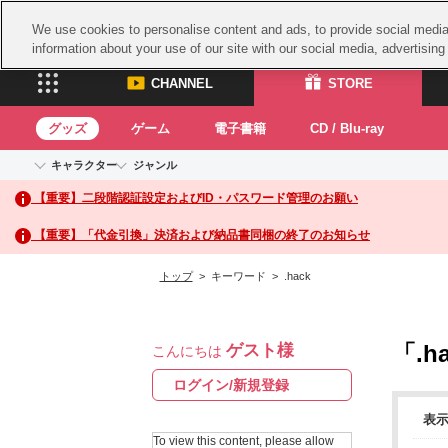
We use cookies to personalise content and ads, to provide social media 
information about your use of our site with our social media, advertisin
CHANNEL
STORE
グッズ
ゲーム
電子書籍
CD / Blu-ray
キャラクター
ジャンル
CHANNEL
STORE
【重要】二段階認証設定およびID・パスワード管理のお願い
アイドルマスターシリーズ
イベントグッズ
鉄拳
ASOBI CHANNEL TOP
ASOBI STORE 
トイ・ホビー
太鼓
アイドルマスター
【重要】「代金引換」決済および納品書同梱の終了のお知らせ
アイドルマスター シンデレラガールズ
グッズ
生活雑貨
ACE 
アイドルマスター ミリオンライブ！
トップ
> キーワード > .hack
ゲーム
パッ
アイドルマスター SideM
アイドルマスター シャイニーカラーズ
ナム
電子書籍
学園アイドルマスター
「.h
ゲスト様
スサ
こんにちは
CD / Blu-ray
プロジェクトアイマス ヴイアライヴ
ガン
ログイン/新規登録
テイルズ オブ シリーズ
ドラ
表
電音部
To view this content, please allow