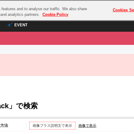
features and to analyse our traffic. We also share
プレミアム会員と
Cookies Se
g and analytics partners.
Cookie Policy
EVENT
EVENT
ラブライブ！シリーズ
プレミアム会員と
TOP
ASOBI TICKET
の達人
ラブライブ！
ラブライブ！サンシャイン‼
ASOBI STAGE
COMBAT
ラブライブ！虹ヶ咲学園スクールアイドル同好会
その他先行受付
クマン
ラブライブ！スーパースター!!
コクラシック
アイドリッシュセブン
ack」で検索
ノオマジック
モフモフパレード
ダムシリーズ
ゴンボール
示方法
画像プラス説明文で表示
画像で表示