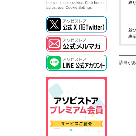
絞
our site to use cookies.
Click here to
adjust your Cookie Settings.
並
表
該当があ