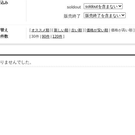
り込み
soldout
販売終了
び替え
[
オススメ順
] [
新しい順
|
古い順
] [
価格が安い順
| 価格が高い順 ] 
示件数
[ 
30件
 | 
90件
 | 
120件
 ]
りませんでした。