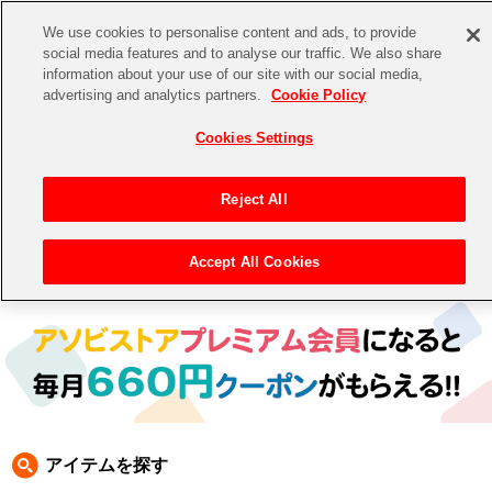
We use cookies to personalise content and ads, to provide
social media features and to analyse our traffic. We also share
information about your use of our site with our social media,
CHANNEL
STORE
EVENT
advertising and analytics partners.
Cookie Policy
グッズ
ゲーム
電子書籍
CD / Blu-ray
Cookies Settings
キャラクター
ジャンル
CHANNEL
アイドルマスターシリーズ
イベントグッズ
【重要】二段階認証設定およびID・パスワード管理のお願い
Reject All
ASOBI CHANNEL TOP
トイ・ホビー
アイドルマスター
【重要】「代金引換」決済および納品書同梱の終了のお知らせ
Accept All Cookies
トップ
生活雑貨
> 商品ジャンル >
CD＆BD
>
BD
> アイドルマスター SideM BD
STORE
アイドルマスター シンデレラガールズ
ASOBI STORE TOP
グッズ
アイドルマスター ミリオンライブ！
ゲーム
電子書籍
アイドルマスター SideM
CD / Blu-ray
アイドルマスター シャイニーカラーズ
アイテムを探す
EVENT
学園アイドルマスター