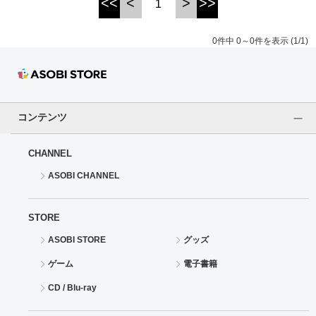
<<
<
>
>>
1
ドラゴンボール
0件中 0～0件を表示 (1/1)
ラブライブ！シリーズ
ラブライブ！
コンテンツ
ラブライブ！サンシャイン‼
CHANNEL
ラブライブ！虹ヶ咲学園スクールアイドル同好会
ASOBI CHANNEL
ラブライブ！スーパースター!!
STORE
アイドリッシュセブン
ASOBI STORE
グッズ
モフモフパレード
ゲーム
電子書籍
CD / Blu-ray