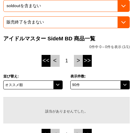
ASOBI TICKET
ASOBI STAGE
プロジェクトアイマス ヴイアライヴ
その他先行受付
テイルズ オブ シリーズ
アイドルマスター SideM BD 商品一覧
電音部
プレミアム会員とは
0件中 0～0件を表示 (1/1)
鉄拳
<<
<
>
>>
1
太鼓の達人
並び替え:
表示件数:
ACE COMBAT
パックマン
ナムコクラシック
該当がありませんでした。
スサノオマジック
ガンダムシリーズ