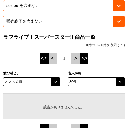
ASOBI TICKET
ASOBI STAGE
プロジェクトアイマス ヴイアライヴ
その他先行受付
テイルズ オブ シリーズ
ラブライブ！スーパースター!! 商品一覧
電音部
プレミアム会員とは
0件中 0～0件を表示 (1/1)
鉄拳
<<
<
>
>>
1
太鼓の達人
並び替え:
表示件数:
ACE COMBAT
パックマン
ナムコクラシック
該当がありませんでした。
スサノオマジック
ガンダムシリーズ