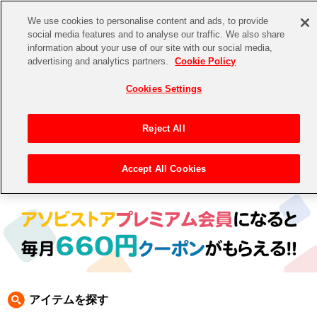
We use cookies to personalise content and ads, to provide
social media features and to analyse our traffic. We also share
information about your use of our site with our social media,
CHANNEL
STORE
EVENT
advertising and analytics partners.
Cookie Policy
グッズ
ゲーム
電子書籍
CD / Blu-ray
Cookies Settings
キャラクター
ジャンル
CHANNEL
アイドルマスターシリーズ
イベントグッズ
【重要】二段階認証設定およびID・パスワード管理のお願い
Reject All
ASOBI CHANNEL TOP
トイ・ホビー
アイドルマスター
【重要】「代金引換」決済および納品書同梱の終了のお知らせ
Accept All Cookies
トップ
生活雑貨
> キャラクター > ラブライブ！スーパースター!!
STORE
アイドルマスター シンデレラガールズ
ASOBI STORE TOP
グッズ
アイドルマスター ミリオンライブ！
ゲーム
電子書籍
アイドルマスター SideM
CD / Blu-ray
アイドルマスター シャイニーカラーズ
アイテムを探す
EVENT
学園アイドルマスター