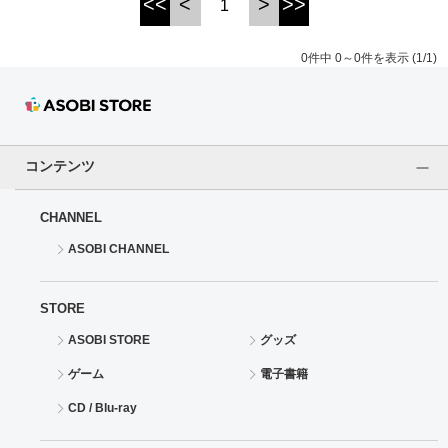
<<
<
>
>>
1
ドラゴンボール
0件中 0～0件を表示 (1/1)
ラブライブ！シリーズ
ラブライブ！
コンテンツ
ラブライブ！サンシャイン‼
CHANNEL
ラブライブ！虹ヶ咲学園スクールアイドル同好会
ASOBI CHANNEL
ラブライブ！スーパースター!!
STORE
アイドリッシュセブン
ASOBI STORE
グッズ
モフモフパレード
ゲーム
電子書籍
CD / Blu-ray