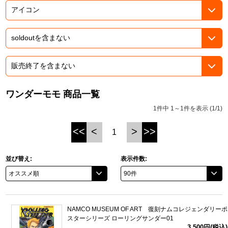
ASOBI TICKET
ASOBI STAGE
プロジェクトアイマス ヴイアライヴ
その他先行受付
テイルズ オブ シリーズ
電音部
プレミアム会員とは
鉄拳
ワンダーモモ 商品一覧
1件中 1～1件を表示 (1/1)
太鼓の達人
<<
<
>
>>
1
ACE COMBAT
パックマン
並び替え:
表示件数:
ナムコクラシック
スサノオマジック
NAMCO MUSEUM OF ART 復刻ナムコレジェンダリーポ
スターシリーズ ローリングサンダー01
ガンダムシリーズ
3,500円(税込)