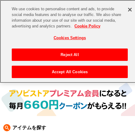
We use cookies to personalise content and ads, to provide
social media features and to analyse our traffic. We also share
information about your use of our site with our social media,
CHANNEL
STORE
EVENT
advertising and analytics partners.
Cookie Policy
グッズ
ゲーム
電子書籍
CD / Blu-ray
Cookies Settings
キャラクター
ジャンル
CHANNEL
アイドルマスターシリーズ
イベントグッズ
【重要】二段階認証設定およびID・パスワード管理のお願い
Reject All
ASOBI CHANNEL TOP
トイ・ホビー
アイドルマスター
【重要】「代金引換」決済および納品書同梱の終了のお知らせ
Accept All Cookies
トップ
生活雑貨
> キャラクター > ワンダーモモ
STORE
アイドルマスター シンデレラガールズ
ASOBI STORE TOP
グッズ
アイドルマスター ミリオンライブ！
ゲーム
電子書籍
アイドルマスター SideM
CD / Blu-ray
アイドルマスター シャイニーカラーズ
アイテムを探す
EVENT
学園アイドルマスター