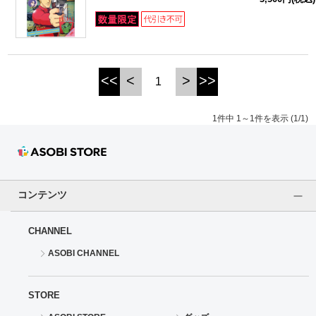
ドラゴンボール
ラブライブ！シリーズ
<<
<
>
>>
1
ラブライブ！
1件中 1～1件を表示 (1/1)
ラブライブ！サンシャイン‼
ラブライブ！虹ヶ咲学園スクールアイドル同好会
ラブライブ！スーパースター!!
コンテンツ
アイドリッシュセブン
CHANNEL
ASOBI CHANNEL
モフモフパレード
STORE