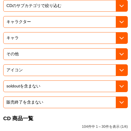
ASOBI TICKET
ASOBI STAGE
プロジェクトアイマス ヴイアライヴ
その他先行受付
テイルズ オブ シリーズ
電音部
プレミアム会員とは
鉄拳
太鼓の達人
ACE COMBAT
パックマン
ナムコクラシック
スサノオマジック
CD 商品一覧
104件中 1～30件を表示 (1/4)
ガンダムシリーズ