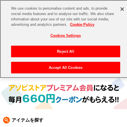
We use cookies to personalise content and ads, to provide
social media features and to analyse our traffic. We also share
information about your use of our site with our social media,
CHANNEL
STORE
EVENT
advertising and analytics partners.
Cookie Policy
グッズ
ゲーム
電子書籍
CD / Blu-ray
Cookies Settings
キャラクター
ジャンル
CHANNEL
アイドルマスターシリーズ
イベントグッズ
【重要】二段階認証設定およびID・パスワード管理のお願い
Reject All
ASOBI CHANNEL TOP
トイ・ホビー
アイドルマスター
【重要】「代金引換」決済および納品書同梱の終了のお知らせ
Accept All Cookies
トップ
生活雑貨
> 商品ジャンル >
CD＆BD
> CD
STORE
アイドルマスター シンデレラガールズ
ASOBI STORE TOP
グッズ
アイドルマスター ミリオンライブ！
ゲーム
電子書籍
アイドルマスター SideM
CD / Blu-ray
アイドルマスター シャイニーカラーズ
アイテムを探す
EVENT
学園アイドルマスター