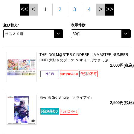
<<
<
>
>>
1
2
3
4
ドラゴンボール
並び替え:
表示件数:
ラブライブ！シリーズ
ラブライブ！
ラブライブ！サンシャイン‼
THE IDOLM@STER CINDERELLA MASTER NUMBER
ONE! 大好きのブーケ ＆ すりーぷすきっぷ
2,000円(税込)
ラブライブ！虹ヶ咲学園スクールアイドル同好会
ラブライブ！スーパースター!!
アイドリッシュセブン
雨夜 燕 3rd Single「クライアイ」
2,500円(税込)
モフモフパレード