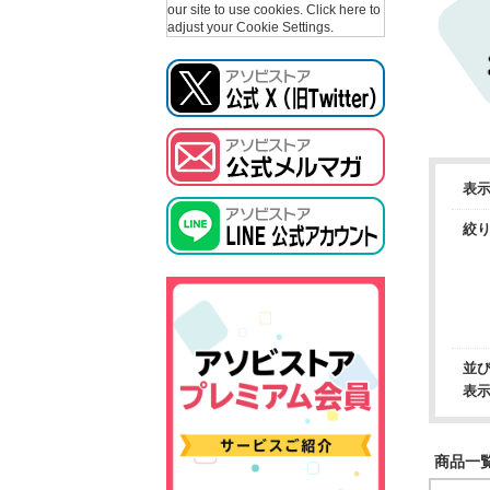
our site to use cookies.
Click here to
adjust your Cookie Settings.
表
絞
並
表
商品一覧