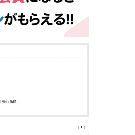
 [
売れ筋順
]
｜1｜