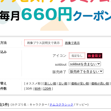
示方法
画像プラス説明文で表示
画像で表示
り込み
アイコン
soldout
販売終了
び替え
[ オススメ順 ] [
新しい順
|
古い順
] [
価格が安い順
|
価格が高い順
]
示件数
[ 
30件
 | 
90件
 | 
120件
 ]
(1件)
(カテゴリ名：キャラクター /
ナムコクラシック
/ マッピー)