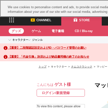
We use cookies to personalise content and ads, to provide social media 
information about your use of our site with our social media, advertisin
CHANNEL
STORE
グッズ
ゲーム
電子書籍
CD / Blu-ray
キャラクター
ジャンル
CHANNEL
STORE
【重要】二段階認証設定およびID・パスワード管理のお願い
アイドルマスターシリーズ
イベントグッズ
鉄拳
ASOBI CHANNEL TOP
ASOBI STORE 
トイ・ホビー
太鼓
アイドルマスター
【重要】「代金引換」決済および納品書同梱の終了のお知らせ
アイドルマスター シンデレラガールズ
グッズ
生活雑貨
ACE 
アイドルマスター ミリオンライブ！
トップ
> キャラクター >
ナムコクラシック
> マッピー
ゲーム
パッ
アイドルマスター SideM
アイドルマスター シャイニーカラーズ
ナム
電子書籍
学園アイドルマスター
マッ
ゲスト様
スサ
こんにちは
CD / Blu-ray
プロジェクトアイマス ヴイアライヴ
ガン
ログイン/新規登録
テイルズ オブ シリーズ
ドラ
電音部
To view this content, please allow