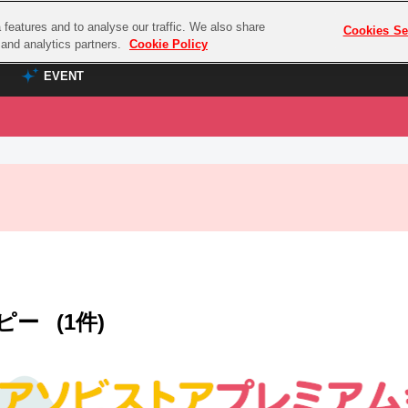
features and to analyse our traffic. We also share
プレミアム会員と
Cookies Se
g and analytics partners.
Cookie Policy
EVENT
EVENT
ラブライブ！シリーズ
プレミアム会員と
TOP
ASOBI TICKET
の達人
ラブライブ！
ラブライブ！サンシャイン‼
ASOBI STAGE
COMBAT
ラブライブ！虹ヶ咲学園スクールアイドル同好会
その他先行受付
クマン
ラブライブ！スーパースター!!
コクラシック
アイドリッシュセブン
ピー
(1件)
ノオマジック
モフモフパレード
ダムシリーズ
ゴンボール