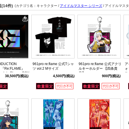
(14件)
(カテゴリ名：キャラクター /
アイドルマスター シリーズ
/ アイドルマスタ
ODUCTION
961pro re:flame 公式Tシャ
961pro re:flame 公式アクリ
ア
ts 『Re:FLAME』
ツ vol.2 Mサイズ
ルキーホルダー 【四条貴
ォ
mplete Blu-ray BOX
音】
ス
38,500円
(税込)
4,500円
(税込)
900円
(税込)
ー 