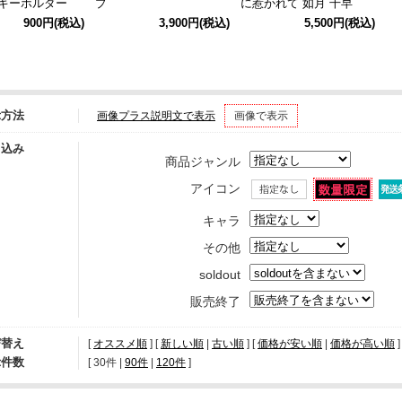
グキーホルダー
プ
に惹かれて 如月 千早
＋」アクリルパネル B
900円
(税込)
3,900円
(税込)
5,500円
(税込)
示方法
画像プラス説明文で表示
画像で表示
り込み
商品ジャンル
アイコン
キャラ
その他
soldout
販売終了
び替え
[
オススメ順
] [
新しい順
|
古い順
] [
価格が安い順
|
価格が高い順
]
示件数
[ 
30件
 | 
90件
 | 
120件
 ]