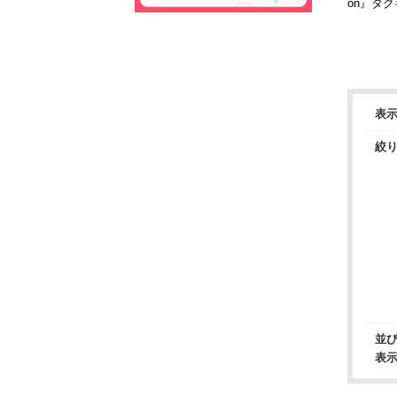
on』タ
表
絞
並
表