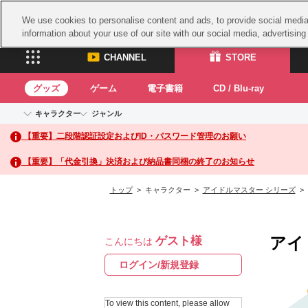
We use cookies to personalise content and ads, to provide social media 
information about your use of our site with our social media, advertisin
CHANNEL
STORE
グッズ
ゲーム
電子書籍
CD / Blu-ray
キャラクター
ジャンル
CHANNEL
STORE
【重要】二段階認証設定およびID・パスワード管理のお願い
アイドルマスターシリーズ
イベントグッズ
鉄拳
ASOBI CHANNEL TOP
ASOBI STORE 
トイ・ホビー
太鼓
アイドルマスター
【重要】「代金引換」決済および納品書同梱の終了のお知らせ
アイドルマスター シンデレラガールズ
グッズ
生活雑貨
ACE 
アイドルマスター ミリオンライブ！
トップ
> キャラクター >
アイドルマスター シリーズ
>
ゲーム
パッ
アイドルマスター SideM
アイドルマスター シャイニーカラーズ
ナム
電子書籍
学園アイドルマスター
アイ
ゲスト様
スサ
こんにちは
CD / Blu-ray
プロジェクトアイマス ヴイアライヴ
ガン
ログイン/新規登録
テイルズ オブ シリーズ
ドラ
電音部
To view this content, please allow