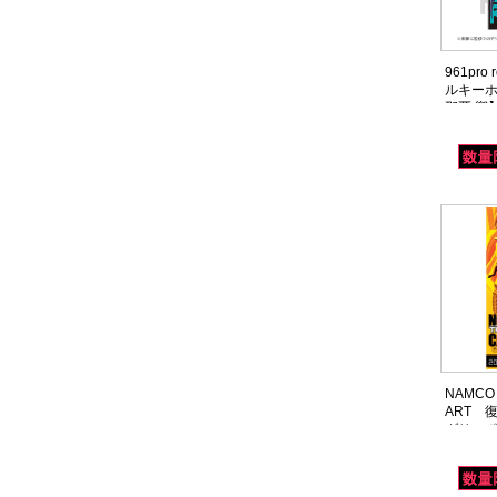
961pro
ルキーホル
那覇 響
NAMCO
ART 
ダリーポ
イドルマ