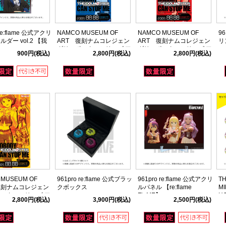
 re:flame 公式アクリ
NAMCO MUSEUM OF
NAMCO MUSEUM OF
96
ダー vol.2 【我
ART 復刻ナムコレジェン
ART 復刻ナムコレジェン
リ
】
ダリーポスターシリーズ ア
ダリーポスターシリーズ ア
900円
(税込)
2,800円
(税込)
2,800円
(税込)
イドルマスター03
イドルマスター02
 MUSEUM OF
961pro re:flame 公式ブラッ
961pro re:flame 公式アクリ
TH
復刻ナムコレジェン
クボックス
ルパネル 【re:flame
MI
スターシリーズ ア
FlaME】
H
2,800円
(税込)
3,900円
(税込)
2,500円
(税込)
スター04
F
デ