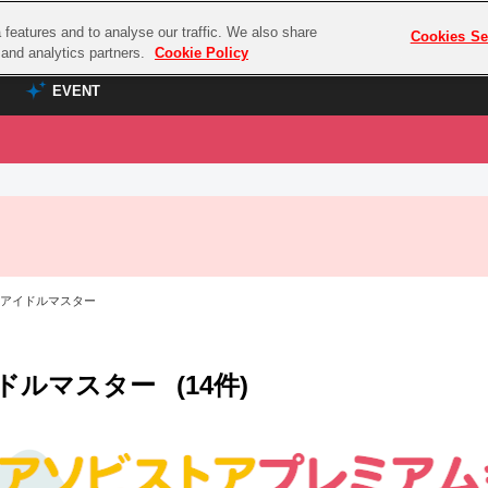
features and to analyse our traffic. We also share
プレミアム会員と
Cookies Se
g and analytics partners.
Cookie Policy
EVENT
EVENT
ラブライブ！シリーズ
プレミアム会員と
TOP
ASOBI TICKET
の達人
ラブライブ！
ラブライブ！サンシャイン‼
ASOBI STAGE
COMBAT
ラブライブ！虹ヶ咲学園スクールアイドル同好会
 アイドルマスター
その他先行受付
クマン
ラブライブ！スーパースター!!
コクラシック
アイドリッシュセブン
ドルマスター
(14件)
ノオマジック
モフモフパレード
ダムシリーズ
ゴンボール