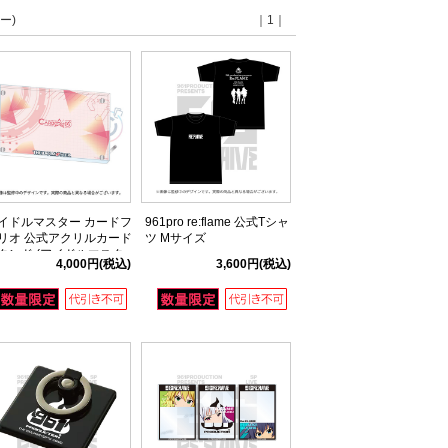
ー)
｜1｜
イドルマスター カードフ
961pro re:flame 公式Tシャ
リオ 公式アクリルカード
ツ Mサイズ
タンド (アイドルマスタ
4,000円
(税込)
3,600円
(税込)
ver.)