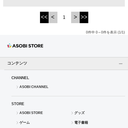
ドラゴンボール
<<
<
>
>>
1
ラブライブ！シリーズ
0件中 0～0件を表示 (1/1)
ラブライブ！
ラブライブ！サンシャイン‼
コンテンツ
ラブライブ！虹ヶ咲学園スクールアイドル同好会
CHANNEL
ラブライブ！スーパースター!!
ASOBI CHANNEL
アイドリッシュセブン
STORE
モフモフパレード
ASOBI STORE
グッズ
ゲーム
電子書籍