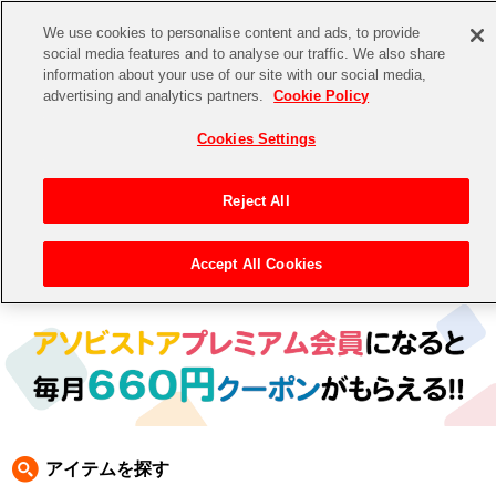
We use cookies to personalise content and ads, to provide
social media features and to analyse our traffic. We also share
information about your use of our site with our social media,
CHANNEL
STORE
EVENT
advertising and analytics partners.
Cookie Policy
グッズ
ゲーム
電子書籍
CD / Blu-ray
Cookies Settings
キャラクター
ジャンル
CHANNEL
アイドルマスターシリーズ
イベントグッズ
【重要】二段階認証設定およびID・パスワード管理のお願い
Reject All
ASOBI CHANNEL TOP
トイ・ホビー
アイドルマスター
【重要】「代金引換」決済および納品書同梱の終了のお知らせ
Accept All Cookies
トップ
生活雑貨
> 商品ジャンル >
CD＆BD
>
CD
> アイドルマスター ミリオンライブ CD
STORE
アイドルマスター シンデレラガールズ
ASOBI STORE TOP
グッズ
アイドルマスター ミリオンライブ！
ゲーム
電子書籍
アイドルマスター SideM
CD / Blu-ray
アイドルマスター シャイニーカラーズ
アイテムを探す
EVENT
学園アイドルマスター