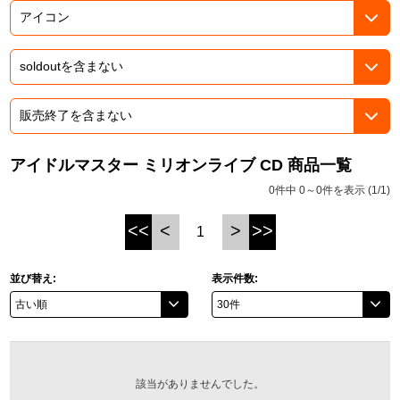
ASOBI TICKET
ASOBI STAGE
プロジェクトアイマス ヴイアライヴ
その他先行受付
テイルズ オブ シリーズ
電音部
プレミアム会員とは
鉄拳
アイドルマスター ミリオンライブ CD 商品一覧
0件中 0～0件を表示 (1/1)
太鼓の達人
<<
<
>
>>
1
ACE COMBAT
パックマン
並び替え:
表示件数:
ナムコクラシック
スサノオマジック
該当がありませんでした。
ガンダムシリーズ