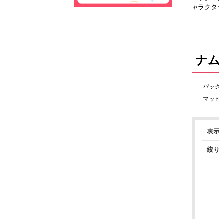
ャラクタ
トフィギュ
ナ
パッ
マッ
表
絞