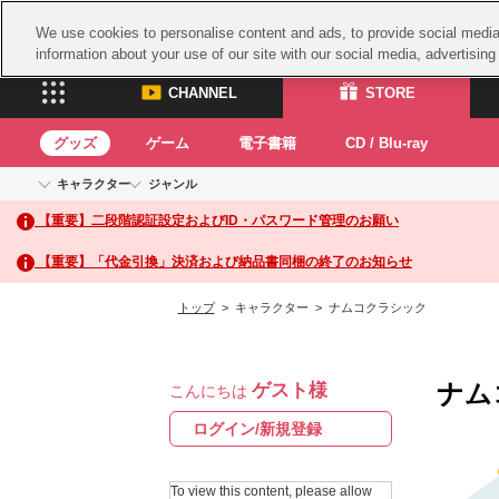
We use cookies to personalise content and ads, to provide social media 
information about your use of our site with our social media, advertisin
CHANNEL
STORE
グッズ
ゲーム
電子書籍
CD / Blu-ray
キャラクター
ジャンル
CHANNEL
STORE
【重要】二段階認証設定およびID・パスワード管理のお願い
アイドルマスターシリーズ
イベントグッズ
鉄拳
ASOBI CHANNEL TOP
ASOBI STORE 
トイ・ホビー
太鼓
アイドルマスター
【重要】「代金引換」決済および納品書同梱の終了のお知らせ
アイドルマスター シンデレラガールズ
グッズ
生活雑貨
ACE 
アイドルマスター ミリオンライブ！
トップ
> キャラクター > ナムコクラシック
ゲーム
パッ
アイドルマスター SideM
アイドルマスター シャイニーカラーズ
ナム
電子書籍
学園アイドルマスター
ナム
ゲスト様
スサ
こんにちは
CD / Blu-ray
プロジェクトアイマス ヴイアライヴ
ガン
ログイン/新規登録
テイルズ オブ シリーズ
ドラ
電音部
To view this content, please allow