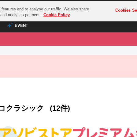
features and to analyse our traffic. We also share
プレミアム会員と
Cookies Se
g and analytics partners.
Cookie Policy
EVENT
EVENT
ラブライブ！シリーズ
プレミアム会員と
TOP
ASOBI TICKET
の達人
ラブライブ！
ラブライブ！サンシャイン‼
ASOBI STAGE
COMBAT
ラブライブ！虹ヶ咲学園スクールアイドル同好会
その他先行受付
クマン
ラブライブ！スーパースター!!
コクラシック
アイドリッシュセブン
コクラシック
(12件)
ノオマジック
モフモフパレード
ダムシリーズ
ゴンボール