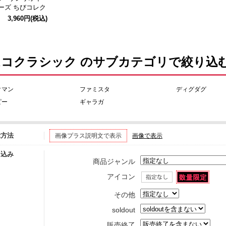
ーズ ちびコレク
アVol.2
3,960円
(税込)
ムコクラシック のサブカテゴリで絞り込
クマン
ファミスタ
ディグダグ
ピー
ギャラガ
示方法
画像プラス説明文で表示
画像で表示
り込み
商品ジャンル
アイコン
その他
soldout
販売終了