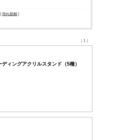
 [
売れ筋順
]
｜1｜
レーディングアクリルスタンド（5種）