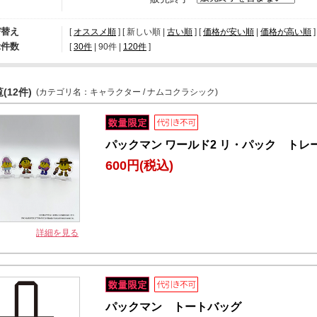
び替え
[
オススメ順
] [ 新しい順 |
古い順
] [
価格が安い順
|
価格が高い順
]
示件数
[ 
30件
 | 
90件
 | 
120件
 ]
(12件)
(カテゴリ名：キャラクター / ナムコクラシック)
パックマン ワールド2 リ・パック ト
600円
(税込)
詳細を見る
パックマン トートバッグ