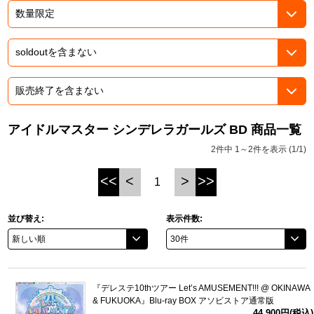
ASOBI TICKET
ASOBI STAGE
プロジェクトアイマス ヴイアライヴ
その他先行受付
テイルズ オブ シリーズ
電音部
プレミアム会員とは
鉄拳
アイドルマスター シンデレラガールズ BD 商品一覧
2件中 1～2件を表示 (1/1)
太鼓の達人
<<
<
>
>>
1
ACE COMBAT
パックマン
並び替え:
表示件数:
ナムコクラシック
スサノオマジック
『デレステ10thツアー Let’s AMUSEMENT!!! @ OKINAWA
& FUKUOKA』Blu-ray BOX アソビストア通常版
ガンダムシリーズ
44,900円(税込)