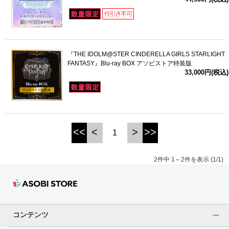
ドラゴンボール
ラブライブ！シリーズ
『THE IDOLM@STER CINDERELLA GIRLS STARLIGHT
FANTASY』Blu-ray BOX アソビストア特装版
ラブライブ！
33,000円(税込)
ラブライブ！サンシャイン‼
ラブライブ！虹ヶ咲学園スクールアイドル同好会
<<
<
>
>>
1
ラブライブ！スーパースター!!
2件中 1～2件を表示 (1/1)
アイドリッシュセブン
モフモフパレード
コンテンツ