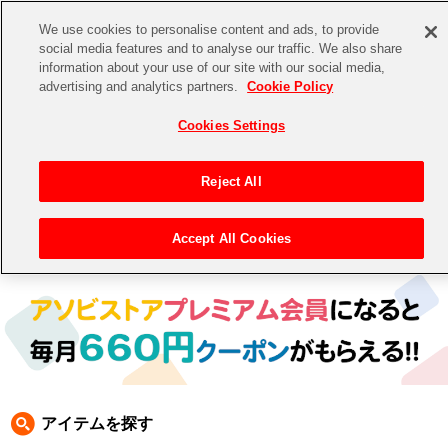
We use cookies to personalise content and ads, to provide
social media features and to analyse our traffic. We also share
information about your use of our site with our social media,
CHANNEL
STORE
EVENT
advertising and analytics partners.
Cookie Policy
グッズ
ゲーム
電子書籍
CD / Blu-ray
Cookies Settings
キャラクター
ジャンル
CHANNEL
アイドルマスターシリーズ
イベントグッズ
【重要】二段階認証設定およびID・パスワード管理のお願い
Reject All
ASOBI CHANNEL TOP
トイ・ホビー
アイドルマスター
【重要】「代金引換」決済および納品書同梱の終了のお知らせ
Accept All Cookies
トップ
生活雑貨
> 商品ジャンル >
CD＆BD
>
BD
> アイドルマスター シンデレラガールズ BD
STORE
アイドルマスター シンデレラガールズ
ASOBI STORE TOP
グッズ
アイドルマスター ミリオンライブ！
ゲーム
電子書籍
アイドルマスター SideM
CD / Blu-ray
アイドルマスター シャイニーカラーズ
アイテムを探す
EVENT
学園アイドルマスター