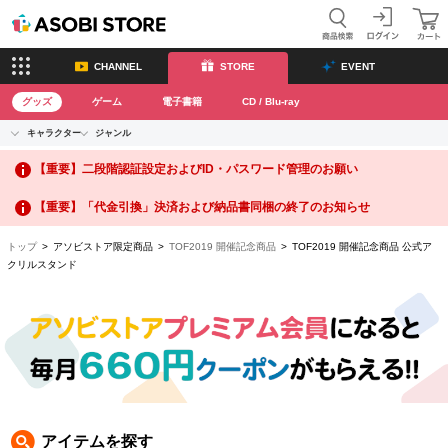
CHANNEL
STORE
EVENT
グッズ
ゲーム
電子書籍
CD / Blu-ray
キャラクター
ジャンル
CHANNEL
アイドルマスターシリーズ
イベントグッズ
【重要】二段階認証設定およびID・パスワード管理のお願い
ASOBI CHANNEL TOP
トイ・ホビー
アイドルマスター
【重要】「代金引換」決済および納品書同梱の終了のお知らせ
トップ
生活雑貨
> アソビストア限定商品 >
TOF2019 開催記念商品
> TOF2019 開催記念商品 公式ア
STORE
アイドルマスター シンデレラガールズ
クリルスタンド
ASOBI STORE TOP
グッズ
アイドルマスター ミリオンライブ！
ゲーム
電子書籍
アイドルマスター SideM
CD / Blu-ray
アイドルマスター シャイニーカラーズ
アイテムを探す
EVENT
学園アイドルマスター