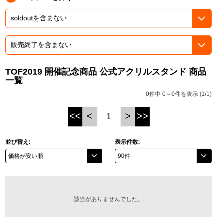
ASOBI TICKET
ASOBI STAGE
プロジェクトアイマス ヴイアライヴ
その他先行受付
テイルズ オブ シリーズ
電音部
TOF2019 開催記念商品 公式アクリルスタンド 商品
プレミアム会員とは
一覧
鉄拳
0件中 0～0件を表示 (1/1)
太鼓の達人
<<
<
>
>>
1
ACE COMBAT
並び替え:
表示件数:
パックマン
ナムコクラシック
スサノオマジック
該当がありませんでした。
ガンダムシリーズ