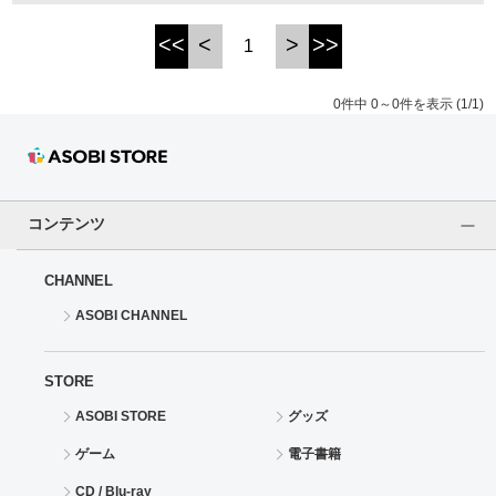
<<
<
>
>>
1
ドラゴンボール
ラブライブ！シリーズ
0件中 0～0件を表示 (1/1)
ラブライブ！
ラブライブ！サンシャイン‼
コンテンツ
ラブライブ！虹ヶ咲学園スクールアイドル同好会
CHANNEL
ラブライブ！スーパースター!!
ASOBI CHANNEL
アイドリッシュセブン
STORE
モフモフパレード
ASOBI STORE
グッズ
ゲーム
電子書籍
CD / Blu-ray