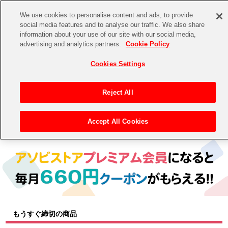
We use cookies to personalise content and ads, to provide
social media features and to analyse our traffic. We also share
information about your use of our site with our social media,
CHANNEL
STORE
EVENT
advertising and analytics partners.
Cookie Policy
グッズ
ゲーム
電子書籍
CD / Blu-ray
Cookies Settings
キャラクター
ジャンル
CHANNEL
アイドルマスターシリーズ
イベントグッズ
【重要】二段階認証設定およびID・パスワード管理のお願い
Reject All
ASOBI CHANNEL TOP
トイ・ホビー
アイドルマスター
【重要】「代金引換」決済および納品書同梱の終了のお知らせ
Accept All Cookies
トップ
生活雑貨
> キャラクター >
アイドルマスター シリーズ
> アイドルマスター
STORE
アイドルマスター シンデレラガールズ
ASOBI STORE TOP
グッズ
アイドルマスター ミリオンライブ！
ゲーム
電子書籍
アイドルマスター SideM
CD / Blu-ray
アイドルマスター シャイニーカラーズ
もうすぐ締切の商品
EVENT
学園アイドルマスター