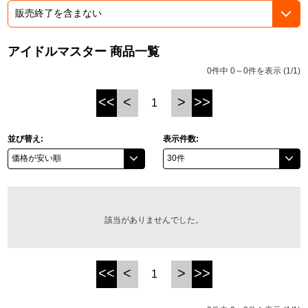
ドラゴンボール
アイドルマスター 商品一覧
ラブライブ！シリーズ
0件中 0～0件を表示 (1/1)
ラブライブ！
<<
<
>
>>
1
ラブライブ！サンシャイン‼
並び替え:
表示件数:
ラブライブ！虹ヶ咲学園スクールアイドル同好会
ラブライブ！スーパースター!!
アイドリッシュセブン
該当がありませんでした。
モフモフパレード
<<
<
>
>>
1