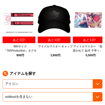
ASOBI TICKET
ASOBI STAGE
プロジェクトアイマス ヴイアライヴ
その他先行受付
テイルズ オブ シリーズ
電音部
プレミアム会員とは
あと1日!
あと1日!
あと1日!
鉄拳
BIGサイズ
アイドルマスター キャップ
アイドルマスター 「花
『765Production』タグキ
惹かれて 如月 千早＋」
太鼓の達人
ーホルダー
リルパネル B
900円
3,900円
5,500円
ACE COMBAT
パックマン
アイテムを探す
ナムコクラシック
スサノオマジック
ガンダムシリーズ