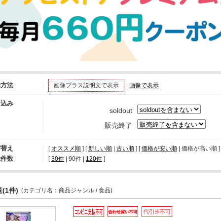
示方法
画像プラス説明文で表示
画像で表示
り込み
soldout
販売終了
び替え
[
オススメ順
] [
新しい順
|
古い順
] [
価格が安い順
| 価格が高い順 ] 
示件数
[ 
30件
 | 
90件
 | 
120件
 ]
(1件)
(カテゴリ名：商品ジャンル / 食品)