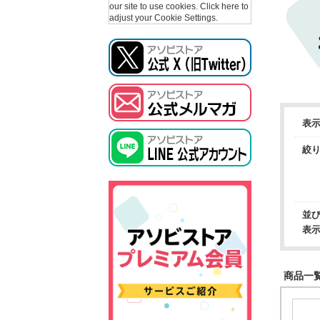
our site to use cookies.
Click here to
adjust your Cookie Settings.
表
絞
並
表
商品一覧