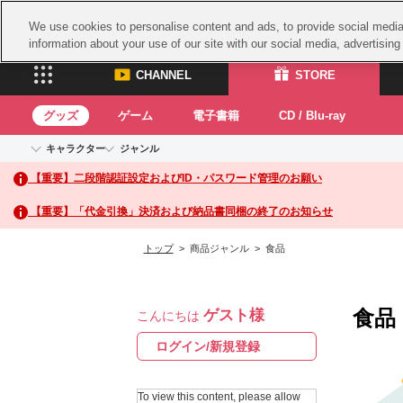
We use cookies to personalise content and ads, to provide social media 
information about your use of our site with our social media, advertisin
CHANNEL
STORE
グッズ
ゲーム
電子書籍
CD / Blu-ray
キャラクター
ジャンル
CHANNEL
STORE
【重要】二段階認証設定およびID・パスワード管理のお願い
アイドルマスターシリーズ
イベントグッズ
鉄拳
ASOBI CHANNEL TOP
ASOBI STORE 
トイ・ホビー
太鼓
アイドルマスター
【重要】「代金引換」決済および納品書同梱の終了のお知らせ
アイドルマスター シンデレラガールズ
グッズ
生活雑貨
ACE 
アイドルマスター ミリオンライブ！
トップ
> 商品ジャンル > 食品
ゲーム
パッ
アイドルマスター SideM
アイドルマスター シャイニーカラーズ
ナム
電子書籍
学園アイドルマスター
食品
ゲスト様
スサ
こんにちは
CD / Blu-ray
プロジェクトアイマス ヴイアライヴ
ガン
ログイン/新規登録
テイルズ オブ シリーズ
ドラ
電音部
To view this content, please allow