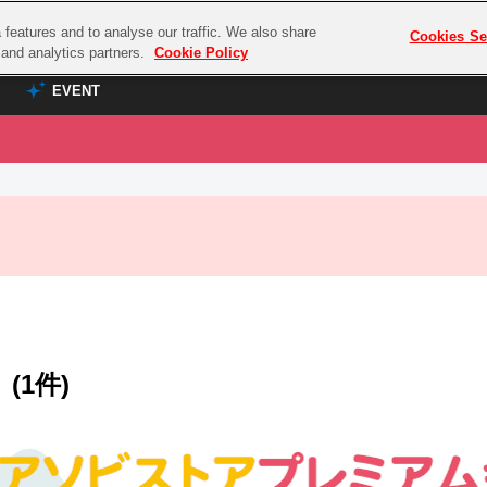
features and to analyse our traffic. We also share
プレミアム会員と
Cookies Se
g and analytics partners.
Cookie Policy
EVENT
EVENT
ラブライブ！シリーズ
プレミアム会員と
TOP
ASOBI TICKET
の達人
ラブライブ！
ラブライブ！サンシャイン‼
ASOBI STAGE
COMBAT
ラブライブ！虹ヶ咲学園スクールアイドル同好会
その他先行受付
クマン
ラブライブ！スーパースター!!
コクラシック
アイドリッシュセブン
(1件)
ノオマジック
モフモフパレード
ダムシリーズ
ゴンボール