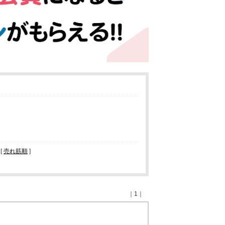
[
売れ筋順
]
｜1｜