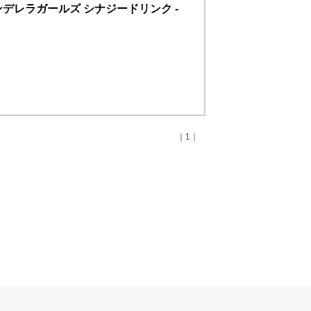
シンデレラガールズ シナジードリンク -
｜1｜