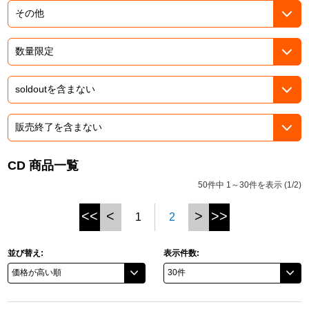
ドラゴンボール
ラブライブ！シリーズ
ラブライブ！
ラブライブ！サンシャイン‼
ラブライブ！虹ヶ咲学園スクールアイドル同好会
CD 商品一覧
50件中 1～30件を表示 (1/2)
ラブライブ！スーパースター!!
<<
<
>
>>
1
2
アイドリッシュセブン
モフモフパレード
並び替え:
表示件数: