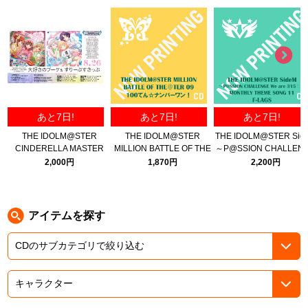
ASOBI TICKET
ASOBI STAGE
プロジェクトアイマス ヴイアライヴ
その他先行受付
テイルズ オブ シリーズ
電音部
プレミアム会員とは
あと7日!
あと7日!
あと7日!
鉄拳
THE IDOLM@STER
THE IDOLM@STER
THE IDOLM@STER Sid
CINDERELLA MASTER
MILLION BATTLE OF THE
～P@SSION CHALLEN
太鼓の達人
NUMBER ONE! 大好きのブ
＠TER 09 100てん☆ナンバ
We are 315！～ MONTH
2,000円
1,870円
2,200円
ーケ ＆ すりーぷすきっぷ
ーワン！
THEME SONG 11 F-LA
ACE COMBAT
パックマン
アイテムを探す
ナムコクラシック
スサノオマジック
ガンダムシリーズ