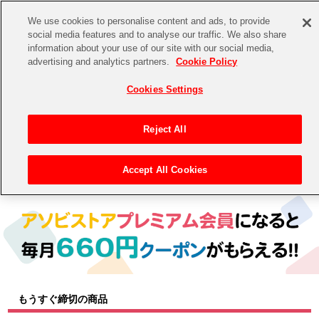
We use cookies to personalise content and ads, to provide
social media features and to analyse our traffic. We also share
information about your use of our site with our social media,
CHANNEL
STORE
EVENT
advertising and analytics partners.
Cookie Policy
グッズ
ゲーム
電子書籍
CD / Blu-ray
Cookies Settings
キャラクター
ジャンル
CHANNEL
アイドルマスターシリーズ
イベントグッズ
【重要】二段階認証設定およびID・パスワード管理のお願い
Reject All
ASOBI CHANNEL TOP
トイ・ホビー
アイドルマスター
【重要】「代金引換」決済および納品書同梱の終了のお知らせ
Accept All Cookies
トップ
生活雑貨
> 商品ジャンル >
CD＆BD
> CD
STORE
アイドルマスター シンデレラガールズ
ASOBI STORE TOP
グッズ
アイドルマスター ミリオンライブ！
ゲーム
電子書籍
アイドルマスター SideM
CD / Blu-ray
アイドルマスター シャイニーカラーズ
もうすぐ締切の商品
EVENT
学園アイドルマスター