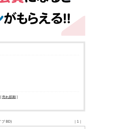
[
売れ筋順
]
ブ BD)
｜1｜