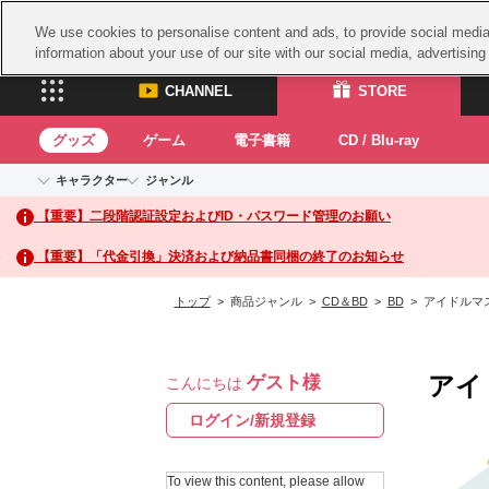
We use cookies to personalise content and ads, to provide social media 
information about your use of our site with our social media, advertisin
CHANNEL
STORE
グッズ
ゲーム
電子書籍
CD / Blu-ray
キャラクター
ジャンル
CHANNEL
STORE
【重要】二段階認証設定およびID・パスワード管理のお願い
アイドルマスターシリーズ
イベントグッズ
鉄拳
ASOBI CHANNEL TOP
ASOBI STORE 
トイ・ホビー
太鼓
アイドルマスター
【重要】「代金引換」決済および納品書同梱の終了のお知らせ
アイドルマスター シンデレラガールズ
グッズ
生活雑貨
ACE 
アイドルマスター ミリオンライブ！
トップ
> 商品ジャンル >
CD＆BD
>
BD
> アイドルマス
ゲーム
パッ
アイドルマスター SideM
アイドルマスター シャイニーカラーズ
ナム
電子書籍
学園アイドルマスター
アイ
ゲスト様
スサ
こんにちは
CD / Blu-ray
プロジェクトアイマス ヴイアライヴ
ガン
ログイン/新規登録
テイルズ オブ シリーズ
ドラ
電音部
To view this content, please allow