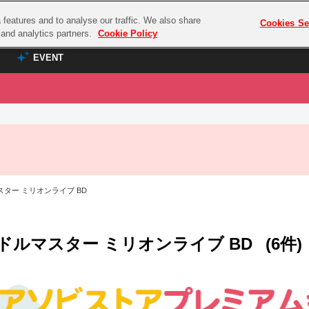
features and to analyse our traffic. We also share
プレミアム会員と
Cookies Se
g and analytics partners.
Cookie Policy
EVENT
EVENT
ラブライブ！シリーズ
プレミアム会員と
TOP
ASOBI TICKET
の達人
ラブライブ！
ラブライブ！サンシャイン‼
ASOBI STAGE
COMBAT
ラブライブ！虹ヶ咲学園スクールアイドル同好会
ター ミリオンライブ BD
その他先行受付
クマン
ラブライブ！スーパースター!!
コクラシック
アイドリッシュセブン
ドルマスター ミリオンライブ BD
(6件)
ノオマジック
モフモフパレード
ダムシリーズ
ゴンボール