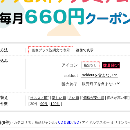
示方法
画像プラス説明文で表示
画像で表示
り込み
アイコン
soldout
販売終了
び替え
[
オススメ順
] [
新しい順
|
古い順
] [
価格が安い順
| 価格が高い順 ] 
示件数
[ 
30件
 | 
90件
 | 
120件
 ]
(6件)
(カテゴリ名：商品ジャンル /
CD＆BD
/
BD
/ アイドルマスター ミリオンライ