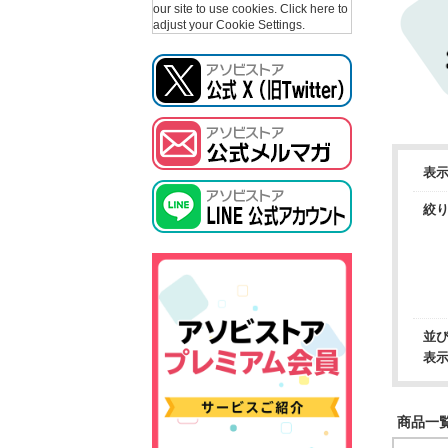
our site to use cookies.
Click here to
adjust your Cookie Settings.
表
絞
並
表
商品一覧