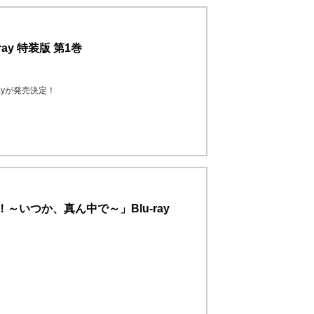
ay 特装版 第1巻
ayが発売決定！
～いつか、真ん中で～」Blu-ray