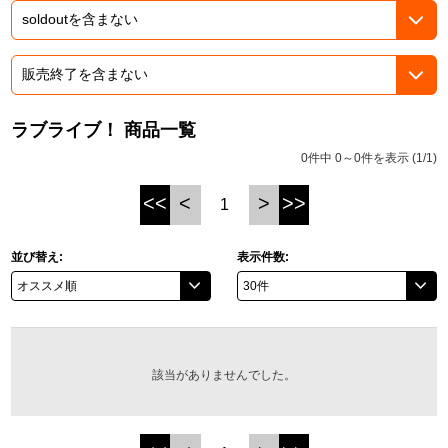
ASOBI TICKET
ASOBI STAGE
プロジェクトアイマス ヴイアライヴ
その他先行受付
テイルズ オブ シリーズ
ラブライブ！ 商品一覧
電音部
プレミアム会員とは
0件中 0～0件を表示 (1/1)
鉄拳
<<
<
>
>>
1
太鼓の達人
並び替え:
表示件数:
ACE COMBAT
パックマン
ナムコクラシック
該当がありませんでした。
スサノオマジック
ガンダムシリーズ