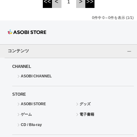
<<
<
>
>>
1
ドラゴンボール
0件中 0～0件を表示 (1/1)
ラブライブ！シリーズ
ラブライブ！
コンテンツ
ラブライブ！サンシャイン‼
CHANNEL
ラブライブ！虹ヶ咲学園スクールアイドル同好会
ASOBI CHANNEL
ラブライブ！スーパースター!!
STORE
アイドリッシュセブン
ASOBI STORE
グッズ
モフモフパレード
ゲーム
電子書籍
CD / Blu-ray