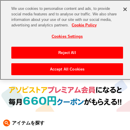
We use cookies to personalise content and ads, to provide
social media features and to analyse our traffic. We also share
information about your use of our site with our social media,
CHANNEL
STORE
EVENT
advertising and analytics partners.
Cookie Policy
グッズ
ゲーム
電子書籍
CD / Blu-ray
Cookies Settings
キャラクター
ジャンル
CHANNEL
アイドルマスターシリーズ
イベントグッズ
【重要】二段階認証設定およびID・パスワード管理のお願い
Reject All
ASOBI CHANNEL TOP
トイ・ホビー
アイドルマスター
【重要】「代金引換」決済および納品書同梱の終了のお知らせ
Accept All Cookies
トップ
生活雑貨
> キャラクター > ラブライブ！
STORE
アイドルマスター シンデレラガールズ
ASOBI STORE TOP
グッズ
アイドルマスター ミリオンライブ！
ゲーム
電子書籍
アイドルマスター SideM
CD / Blu-ray
アイドルマスター シャイニーカラーズ
アイテムを探す
EVENT
学園アイドルマスター