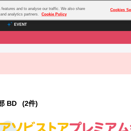
features and to analyse our traffic. We also share
プレミアム会員と
Cookies Se
g and analytics partners.
Cookie Policy
EVENT
EVENT
ラブライブ！シリーズ
プレミアム会員と
TOP
ASOBI TICKET
の達人
ラブライブ！
ラブライブ！サンシャイン‼
ASOBI STAGE
COMBAT
ラブライブ！虹ヶ咲学園スクールアイドル同好会
その他先行受付
クマン
ラブライブ！スーパースター!!
コクラシック
アイドリッシュセブン
部 BD
(2件)
ノオマジック
モフモフパレード
ダムシリーズ
ゴンボール