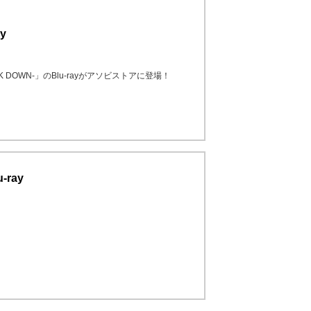
y
AK DOWN-」のBlu-rayがアソビストアに登場！
-ray