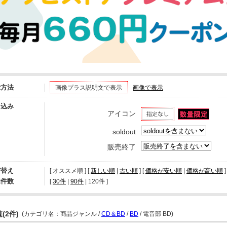
示方法
画像プラス説明文で表示
画像で表示
り込み
アイコン
soldout
販売終了
び替え
[ オススメ順 ] [
新しい順
|
古い順
] [
価格が安い順
|
価格が高い順
]
示件数
[ 
30件
 | 
90件
 | 
120件
 ]
(2件)
(カテゴリ名：商品ジャンル /
CD＆BD
/
BD
/ 電音部 BD)