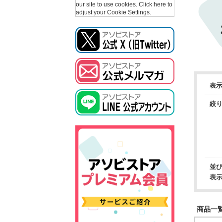
our site to use cookies.
Click here to
adjust your Cookie Settings.
表
絞
並
表
商品一覧