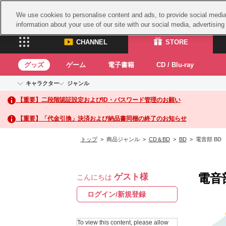
We use cookies to personalise content and ads, to provide social media 
information about your use of our site with our social media, advertisin
CHANNEL
STORE
グッズ
ゲーム
電子書籍
CD / Blu-ray
キャラクター
ジャンル
CHANNEL
STORE
【重要】二段階認証設定およびID・パスワード管理のお願い
アイドルマスターシリーズ
イベントグッズ
鉄拳
ASOBI CHANNEL TOP
ASOBI STORE 
トイ・ホビー
太鼓
アイドルマスター
【重要】「代金引換」決済および納品書同梱の終了のお知らせ
アイドルマスター シンデレラガールズ
グッズ
生活雑貨
ACE 
アイドルマスター ミリオンライブ！
トップ
> 商品ジャンル >
CD＆BD
>
BD
> 電音部 BD
ゲーム
パッ
アイドルマスター SideM
アイドルマスター シャイニーカラーズ
ナム
電子書籍
学園アイドルマスター
電音
ゲスト様
スサ
こんにちは
CD / Blu-ray
プロジェクトアイマス ヴイアライヴ
ガン
ログイン/新規登録
テイルズ オブ シリーズ
ドラ
電音部
To view this content, please allow