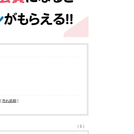
 [
売れ筋順
]
｜1｜