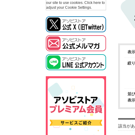
our site to use cookies.
Click here to
adjust your Cookie Settings.
表
絞
並
表
該当があ