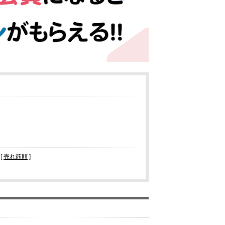
 [
売れ筋順
]