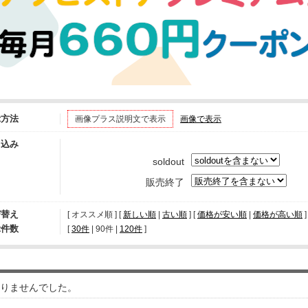
示方法
画像プラス説明文で表示
画像で表示
り込み
soldout
販売終了
び替え
[ オススメ順 ] [
新しい順
|
古い順
] [
価格が安い順
|
価格が高い順
]
示件数
[ 
30件
 | 
90件
 | 
120件
 ]
りませんでした。