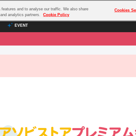
features and to analyse our traffic. We also share
プレミアム会員と
Cookies Se
g and analytics partners.
Cookie Policy
EVENT
EVENT
ラブライブ！シリーズ
プレミアム会員と
TOP
ASOBI TICKET
の達人
ラブライブ！
ラブライブ！サンシャイン‼
ASOBI STAGE
COMBAT
ラブライブ！虹ヶ咲学園スクールアイドル同好会
その他先行受付
クマン
ラブライブ！スーパースター!!
コクラシック
アイドリッシュセブン
ノオマジック
モフモフパレード
ダムシリーズ
ゴンボール