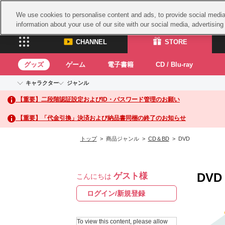
We use cookies to personalise content and ads, to provide social media 
information about your use of our site with our social media, advertisin
CHANNEL
STORE
グッズ
ゲーム
電子書籍
CD / Blu-ray
キャラクター
ジャンル
CHANNEL
STORE
【重要】二段階認証設定およびID・パスワード管理のお願い
アイドルマスターシリーズ
イベントグッズ
鉄拳
ASOBI CHANNEL TOP
ASOBI STORE 
トイ・ホビー
太鼓
アイドルマスター
【重要】「代金引換」決済および納品書同梱の終了のお知らせ
アイドルマスター シンデレラガールズ
グッズ
生活雑貨
ACE 
アイドルマスター ミリオンライブ！
トップ
> 商品ジャンル >
CD＆BD
> DVD
ゲーム
パッ
アイドルマスター SideM
アイドルマスター シャイニーカラーズ
ナム
電子書籍
学園アイドルマスター
DVD
ゲスト様
スサ
こんにちは
CD / Blu-ray
プロジェクトアイマス ヴイアライヴ
ガン
ログイン/新規登録
テイルズ オブ シリーズ
ドラ
電音部
To view this content, please allow