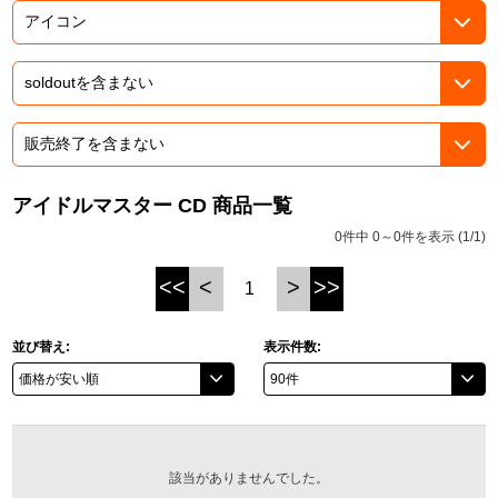
ASOBI TICKET
ASOBI STAGE
プロジェクトアイマス ヴイアライヴ
その他先行受付
テイルズ オブ シリーズ
電音部
プレミアム会員とは
鉄拳
アイドルマスター CD 商品一覧
0件中 0～0件を表示 (1/1)
太鼓の達人
<<
<
>
>>
1
ACE COMBAT
パックマン
並び替え:
表示件数:
ナムコクラシック
スサノオマジック
該当がありませんでした。
ガンダムシリーズ