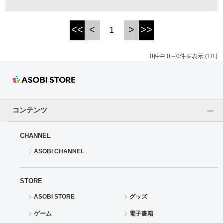
ドラゴンボール
<<
<
>
>>
1
ラブライブ！シリーズ
0件中 0～0件を表示 (1/1)
ラブライブ！
ラブライブ！サンシャイン‼
コンテンツ
ラブライブ！虹ヶ咲学園スクールアイドル同好会
CHANNEL
ラブライブ！スーパースター!!
ASOBI CHANNEL
アイドリッシュセブン
STORE
モフモフパレード
ASOBI STORE
グッズ
ゲーム
電子書籍