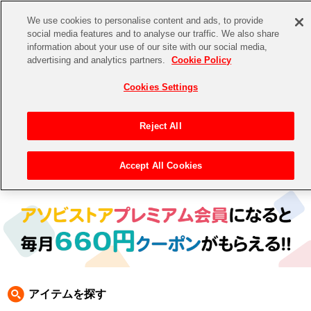
We use cookies to personalise content and ads, to provide
social media features and to analyse our traffic. We also share
information about your use of our site with our social media,
CHANNEL
STORE
EVENT
advertising and analytics partners.
Cookie Policy
グッズ
ゲーム
電子書籍
CD / Blu-ray
Cookies Settings
キャラクター
ジャンル
CHANNEL
アイドルマスターシリーズ
イベントグッズ
【重要】二段階認証設定およびID・パスワード管理のお願い
Reject All
ASOBI CHANNEL TOP
トイ・ホビー
アイドルマスター
【重要】「代金引換」決済および納品書同梱の終了のお知らせ
Accept All Cookies
トップ
生活雑貨
> 商品ジャンル >
CD＆BD
>
CD
> アイドルマスター CD
STORE
アイドルマスター シンデレラガールズ
ASOBI STORE TOP
グッズ
アイドルマスター ミリオンライブ！
ゲーム
電子書籍
アイドルマスター SideM
CD / Blu-ray
アイドルマスター シャイニーカラーズ
アイテムを探す
EVENT
学園アイドルマスター