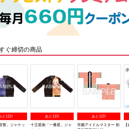
すぐ締切の商品
あと1日!
あと1日!
あと1日!
宣誓」ジャケッ
十王星南「一番星」ジャ
学園アイドルマスター 初
【