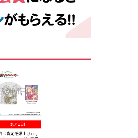
あと1日!
自己肯定感爆上げ↑↑し