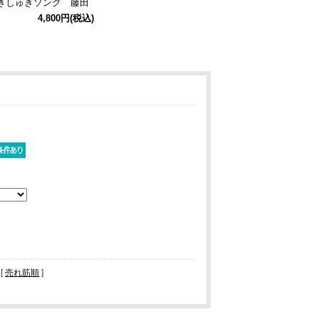
きしゅきソング 藤田
とね】オールプリント
4,800円
(税込)
ャツ/WHITE-M
[
売れ筋順
]