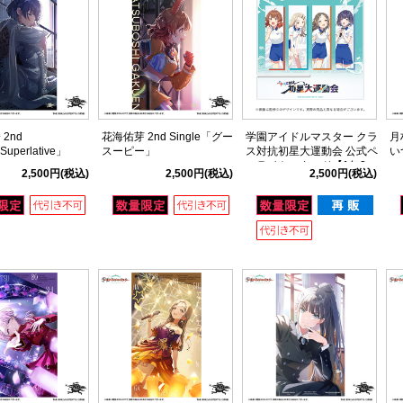
2nd
花海佑芽 2nd Single「グー
学園アイドルマスター クラ
月
Superlative」
スーピー」
ス対抗初星大運動会 公式ペ
い
ンライトスタンド【1年2
2,500円
(税込)
2,500円
(税込)
2,500円
(税込)
組】