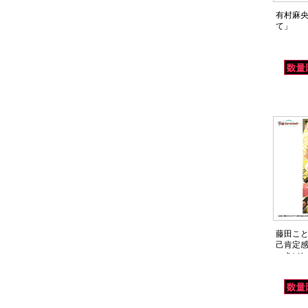
有村麻央 3
て」
藤田ことね
己肯定感
ゅきソ