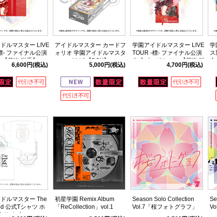
ドルマスター LIVE
アイドルマスター カードフ
学園アイドルマスター LIVE
学
-標- ファイナル公演
ォリオ 学園アイドルマスタ
TOUR -標- ファイナル公演
ス
 【花海 咲季】
ー ver. Vol.1【BOX】
公式ビッグタオル 【花海 咲
念
6,600円
(税込)
5,000円
(税込)
4,700円
(税込)
季】
ッ
ドルマスター The
初星学園 Remix Album
Season Solo Collection
Se
riod 公式Tシャツ ホ
「ReCollection」vol.1
Vol.7「桜フォトグラフ」
V
XLサイズ