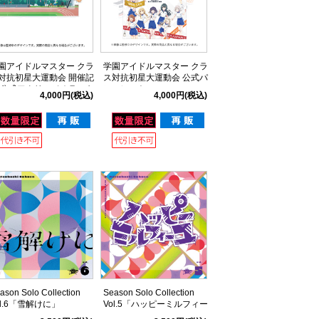
園アイドルマスター クラ
学園アイドルマスター クラ
対抗初星大運動会 開催記
ス対抗初星大運動会 公式パ
 公式アクリルジオラマキ
ンフレット
4,000円
(税込)
4,000円
(税込)
ト
ason Solo Collection
Season Solo Collection
ol.6「雪解けに」
Vol.5「ハッピーミルフィー
ユ」