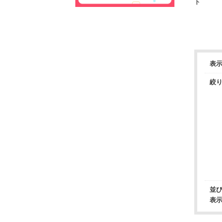
ト
表
絞
並
表