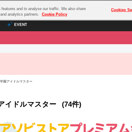
features and to analyse our traffic. We also share
プレミアム会員と
Cookies Se
g and analytics partners.
Cookie Policy
EVENT
EVENT
ラブライブ！シリーズ
プレミアム会員と
TOP
ASOBI TICKET
の達人
ラブライブ！
ラブライブ！サンシャイン‼
ASOBI STAGE
COMBAT
ラブライブ！虹ヶ咲学園スクールアイドル同好会
 学園アイドルマスター
その他先行受付
クマン
ラブライブ！スーパースター!!
コクラシック
アイドリッシュセブン
アイドルマスター
(74件)
ノオマジック
モフモフパレード
ダムシリーズ
ゴンボール