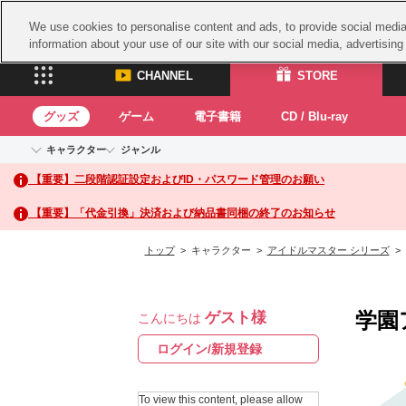
We use cookies to personalise content and ads, to provide social media 
information about your use of our site with our social media, advertisin
CHANNEL
STORE
グッズ
ゲーム
電子書籍
CD / Blu-ray
キャラクター
ジャンル
CHANNEL
STORE
【重要】二段階認証設定およびID・パスワード管理のお願い
アイドルマスターシリーズ
イベントグッズ
鉄拳
ASOBI CHANNEL TOP
ASOBI STORE 
トイ・ホビー
太鼓
アイドルマスター
【重要】「代金引換」決済および納品書同梱の終了のお知らせ
アイドルマスター シンデレラガールズ
グッズ
生活雑貨
ACE 
アイドルマスター ミリオンライブ！
トップ
> キャラクター >
アイドルマスター シリーズ
>
ゲーム
パッ
アイドルマスター SideM
アイドルマスター シャイニーカラーズ
ナム
電子書籍
学園アイドルマスター
学園
ゲスト様
スサ
こんにちは
CD / Blu-ray
プロジェクトアイマス ヴイアライヴ
ガン
ログイン/新規登録
テイルズ オブ シリーズ
ドラ
電音部
To view this content, please allow