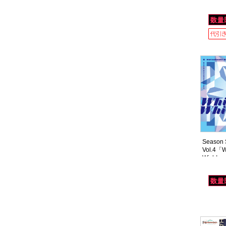
Season S
Vol.4「Wh
Wish!」