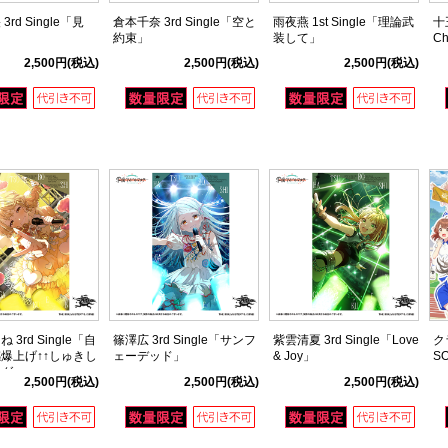
rd Single「見
倉本千奈 3rd Single「空と
雨夜燕 1st Single「理論武
十王
約束」
装して」
Ch
2,500円
(税込)
2,500円
(税込)
2,500円
(税込)
 3rd Single「自
篠澤広 3rd Single「サンフ
紫雲清夏 3rd Single「Love
ク
爆上げ↑↑しゅきし
ェーデッド」
& Joy」
S
ング」
2,500円
(税込)
2,500円
(税込)
2,500円
(税込)