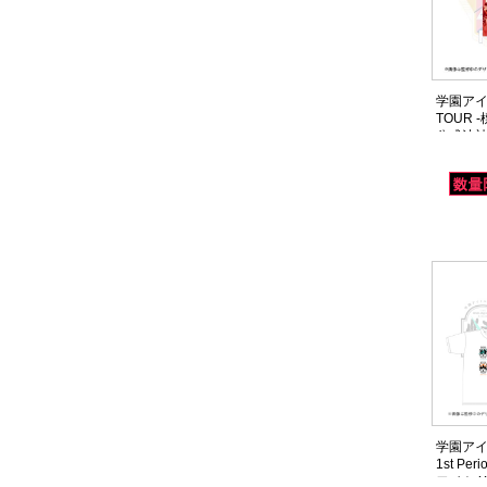
学園アイ
TOUR 
公式法被
学園アイ
1st Pe
ワイト 