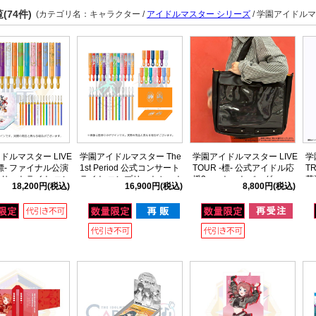
(74件)
(カテゴリ名：キャラクター /
アイドルマスター シリーズ
/ 学園アイドルマ
ドルマスター LIVE
学園アイドルマスター The
学園アイドルマスター LIVE
学
-標- ファイナル公演
1st Period 公式コンサート
TOUR -標- 公式アイドル応
T
サートライト コン
ライト コンプリートセット
援3wayトートバッグ
花
18,200円
(税込)
16,900円
(税込)
8,800円
(税込)
トセット