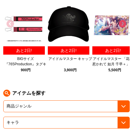
ASOBI TICKET
ASOBI STAGE
プロジェクトアイマス ヴイアライヴ
その他先行受付
テイルズ オブ シリーズ
電音部
プレミアム会員とは
あと2日!
あと2日!
あと2日!
鉄拳
BIGサイズ
アイドルマスター キャップ
アイドルマスター 「花
『765Production』タグキ
惹かれて 如月 千早＋」
太鼓の達人
ーホルダー
リルパネル B
900円
3,900円
5,500円
ACE COMBAT
パックマン
アイテムを探す
ナムコクラシック
スサノオマジック
ガンダムシリーズ