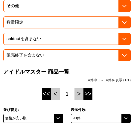
ドラゴンボール
ラブライブ！シリーズ
ラブライブ！
ラブライブ！サンシャイン‼
ラブライブ！虹ヶ咲学園スクールアイドル同好会
アイドルマスター 商品一覧
14件中 1～14件を表示 (1/1)
ラブライブ！スーパースター!!
<<
<
>
>>
1
アイドリッシュセブン
モフモフパレード
並び替え:
表示件数: