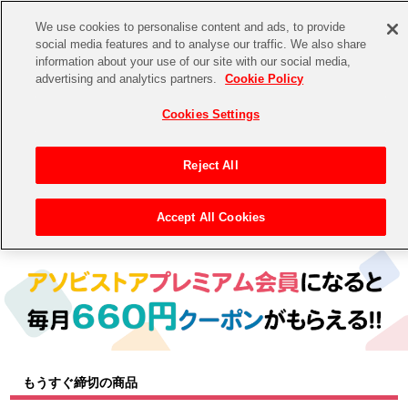
We use cookies to personalise content and ads, to provide
social media features and to analyse our traffic. We also share
information about your use of our site with our social media,
CHANNEL
STORE
EVENT
advertising and analytics partners.
Cookie Policy
グッズ
ゲーム
電子書籍
CD / Blu-ray
Cookies Settings
キャラクター
ジャンル
CHANNEL
アイドルマスターシリーズ
イベントグッズ
【重要】二段階認証設定およびID・パスワード管理のお願い
Reject All
ASOBI CHANNEL TOP
トイ・ホビー
アイドルマスター
【重要】「代金引換」決済および納品書同梱の終了のお知らせ
Accept All Cookies
トップ
生活雑貨
> キャラクター >
アイドルマスター シリーズ
> アイドルマスター
STORE
アイドルマスター シンデレラガールズ
ASOBI STORE TOP
グッズ
アイドルマスター ミリオンライブ！
ゲーム
電子書籍
アイドルマスター SideM
CD / Blu-ray
アイドルマスター シャイニーカラーズ
もうすぐ締切の商品
EVENT
学園アイドルマスター