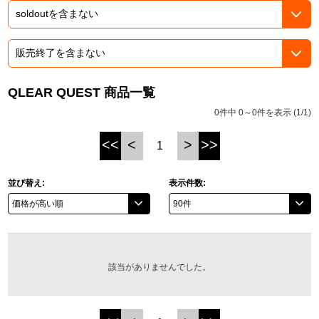
ASOBI TICKET
ASOBI STAGE
プロジェクトアイマス ヴイアライヴ
その他先行受付
テイルズ オブ シリーズ
QLEAR QUEST 商品一覧
電音部
プレミアム会員とは
0件中 0～0件を表示 (1/1)
鉄拳
<<
<
>
>>
1
太鼓の達人
並び替え:
表示件数:
ACE COMBAT
パックマン
ナムコクラシック
該当がありませんでした。
スサノオマジック
ガンダムシリーズ