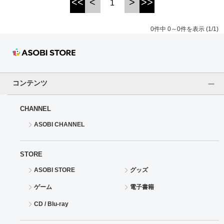
<<
<
>
>>
1
ドラゴンボール
0件中 0～0件を表示 (1/1)
ラブライブ！シリーズ
ラブライブ！
コンテンツ
ラブライブ！サンシャイン‼
CHANNEL
ラブライブ！虹ヶ咲学園スクールアイドル同好会
ASOBI CHANNEL
ラブライブ！スーパースター!!
STORE
アイドリッシュセブン
ASOBI STORE
グッズ
モフモフパレード
ゲーム
電子書籍
CD / Blu-ray