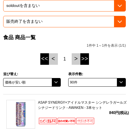
ASOBI TICKET
ASOBI STAGE
プロジェクトアイマス ヴイアライヴ
その他先行受付
テイルズ オブ シリーズ
食品 商品一覧
電音部
プレミアム会員とは
1件中 1～1件を表示 (1/1)
鉄拳
<<
<
>
>>
1
太鼓の達人
並び替え:
表示件数:
ACE COMBAT
パックマン
ナムコクラシック
ASAP SYNERGY×アイドルマスター シンデレラガールズ
シナジードリンク - AWAKEN - 3本セット
840円(税込)
スサノオマジック
ガンダムシリーズ