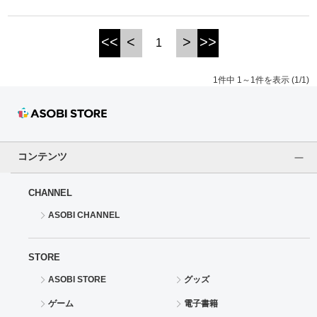
ドラゴンボール
<<
<
>
>>
1
ラブライブ！シリーズ
1件中 1～1件を表示 (1/1)
ラブライブ！
ラブライブ！サンシャイン‼
コンテンツ
ラブライブ！虹ヶ咲学園スクールアイドル同好会
CHANNEL
ラブライブ！スーパースター!!
ASOBI CHANNEL
アイドリッシュセブン
STORE
モフモフパレード
ASOBI STORE
グッズ
ゲーム
電子書籍