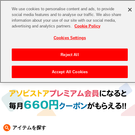
We use cookies to personalise content and ads, to provide
social media features and to analyse our traffic. We also share
information about your use of our site with our social media,
CHANNEL
STORE
EVENT
advertising and analytics partners.
Cookie Policy
グッズ
ゲーム
電子書籍
CD / Blu-ray
Cookies Settings
キャラクター
ジャンル
CHANNEL
アイドルマスターシリーズ
イベントグッズ
【重要】二段階認証設定およびID・パスワード管理のお願い
Reject All
ASOBI CHANNEL TOP
トイ・ホビー
アイドルマスター
【重要】「代金引換」決済および納品書同梱の終了のお知らせ
Accept All Cookies
トップ
生活雑貨
> 商品ジャンル > 食品
STORE
アイドルマスター シンデレラガールズ
ASOBI STORE TOP
グッズ
アイドルマスター ミリオンライブ！
ゲーム
電子書籍
アイドルマスター SideM
CD / Blu-ray
アイドルマスター シャイニーカラーズ
アイテムを探す
EVENT
学園アイドルマスター